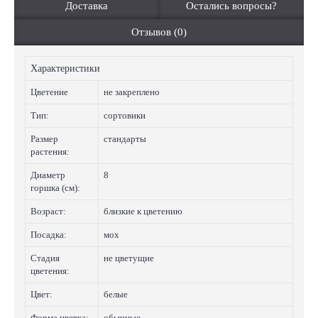
Доставка
Остались вопросы?
Отзывов (0)
Характеристики
Цветение
не закреплено
Тип:
сортовики
Размер
стандарты
растения:
Диаметр
8
горшка (см):
Возраст:
близкие к цветению
Посадка:
мох
Стадия
не цветущие
цветения:
Цвет:
белые
Форма цветка:
обычные