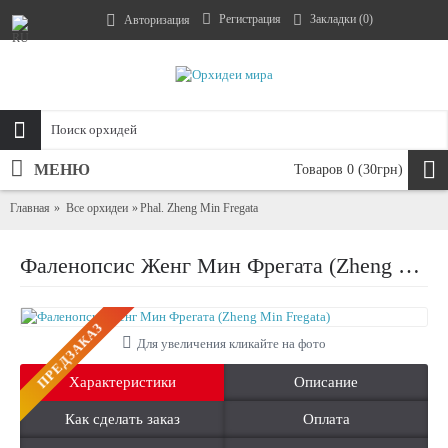
Регистрация
Закладки (
0
)
Авторизация
МЕНЮ
Товаров 0 (30грн)
Главная
Все орхидеи
Phal. Zheng Min Fregata
Фаленопсис Женг Мин Фрегата (Zheng Min Fregata)
ПРЕДЗАКАЗ
Для увеличения кликайте на фото
Характеристики
Описание
Как сделать заказ
Оплата