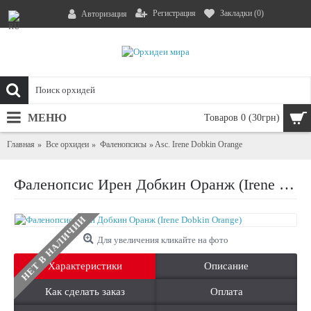
Регистрация
Закладки (
0
)
Авторизация
МЕНЮ
Товаров 0 (30грн)
Главная
Все орхидеи
Фаленопсисы
Asc. Irene Dobkin Orange
Фаленопсис Ирен Добкин Оранж (Irene Dobkin Orange)
НЕТ В НАЛИЧИИ
Для увеличения кликайте на фото
Характеристики
Описание
Как сделать заказ
Оплата