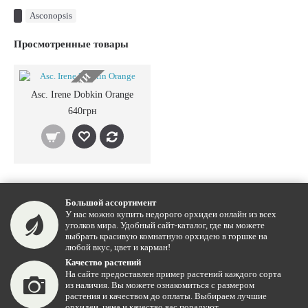
Asconopsis
Просмотренные товары
НЕТ В НАЛИЧИИ
Asc. Irene Dobkin Orange
640грн
Большой ассортимент
У нас можно купить недорого орхидеи онлайн из всех
уголков мира. Удобный сайт-каталог, где вы можете
выбрать красивую комнатную орхидею в горшке на
любой вкус, цвет и карман!
Качество растений
На сайте предоставлен пример растений каждого сорта
из наличия. Вы можете ознакомиться с размером
растения и качеством до оплаты. Выбираем лучшие
орхидеи, цена и качество вас порадуют.