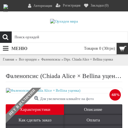
Регистрация
Закладки (
0
)
Авторизация
МЕНЮ
Товаров 0 (30грн)
Главная
Все орхидеи
Фаленопсисы
Dtps. Chiada Alice × Bellina уценка
Фаленопсис (Chiada Alice × Bellina уценка)
НЕТ В НАЛИЧИИ
-68%
Для увеличения кликайте на фото
Характеристики
Описание
Как сделать заказ
Оплата