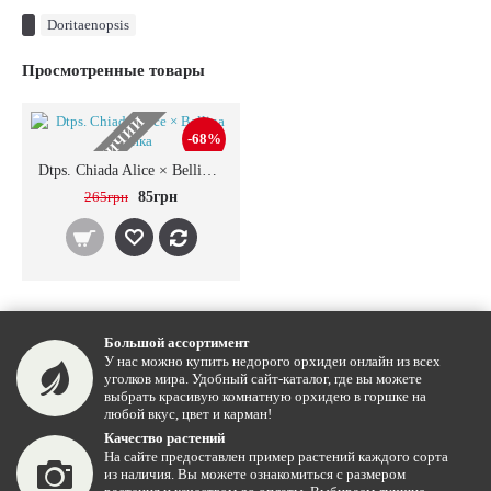
Doritaenopsis
Просмотренные товары
НЕТ В НАЛИЧИИ
-68%
Dtps. Chiada Alice × Bellina уценка
265грн
85грн
Большой ассортимент
У нас можно купить недорого орхидеи онлайн из всех
уголков мира. Удобный сайт-каталог, где вы можете
выбрать красивую комнатную орхидею в горшке на
любой вкус, цвет и карман!
Качество растений
На сайте предоставлен пример растений каждого сорта
из наличия. Вы можете ознакомиться с размером