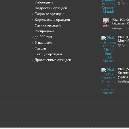
Гибридные
540грн
Подростки орхидей
Садовые орхидеи
Королевские орхидеи
Phal. (Gold
Gigantea) M
Уценка орхидей
35
540грн
Распродажа
до 200 грн.
Phal. (
Mituo 
У нас цвели
550грн
Фласки
Сеянцы орхидей
Драгоценные орхидеи
Phal. (
Stuartia
уценка
1080гр