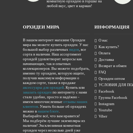
комнатную орхидею в горшке на
любой вкус, цвет и карман!
ОРХИДЕИ МИРА
ИНФОРМАЦИЯ
В нашем интернет магазине Орхидеи
О нас
мира вы можете купить орхидеи. У нас
Как купить?
большой выбор различных
видов
, все
Оплата
сорта в наличии. Наш ассортимент
орхидей удовлетворит запросы как
Доставка
начинающих, так и опытных
Возврат и обмен
коллекционеров. Вы можете подобрать,
FAQ
именно ту орхидею, которую ищите,
получив максимум информации о
Орхидеи оптом
каждом сорте, также в продаже
УСЛОВИЯ ДЛЯ ПО
аксессуары для орхидей
. Купить или
Facebook
заказать орхидеи
по интернету с нами
стало удобно, просто и надёжно -
Группа Facebook
имеем многочисленные
отзывы наших
Instagram
клиентов
. Узнать больше об орхидеях
Youtube
можно в
нашем блоге
.
Выбирайте всё, что вам нравится!
Viber
Мы подберём лучшие экземпляры из
наличия! Эксклюзивная комнатная
орхидея через несколько дней уже