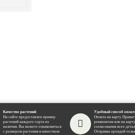
Качество растений
Удобный способ опла
На сайте предоставлен пример
Оплата на карту Приват
растений каждого сорта из
реквизитам или на карту
наличия. Вы можете ознакомиться
согласования всех детал
с размером растения и качеством
Отправка орхидей тольк