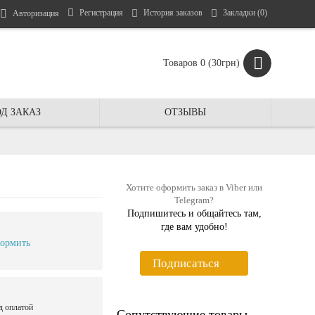
Регистрация
История заказов
Закладки (
0
)
Авторизация
Товаров 0 (30грн)
Д ЗАКАЗ
ОТЗЫВЫ
Хотите оформить заказ в Viber или
Telegram?
Подпишитесь и общайтесь там,
где вам удобно!
ормить
Подписаться
д оплатой
Сопутствующие товары