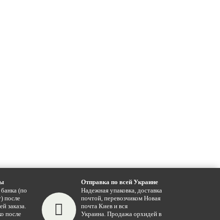
ты
Отправка по всей Украине
 банка (по
Надежная упаковка, доставка
) после
почтой, перевозчиком Новая
ей заказа.
почта Киев и вся
о после
Украина. Продажа орхидей в