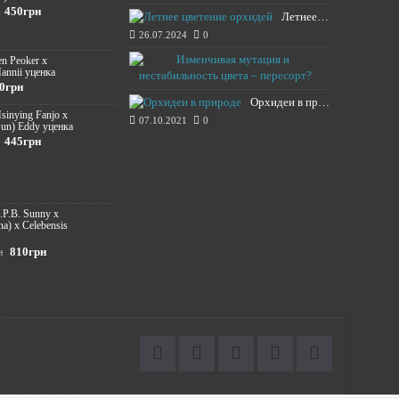
450грн
Летнее цветение орхидей
26.07.2024
0
Изменчивая м
en Peoker x
annii уценка
20.11.2021
0грн
Орхидеи в природе
Hsinying Fanjo x
07.10.2021
0
Sun) Eddy уценка
445грн
S.P.B. Sunny х
na) x Celebensis
810грн
н