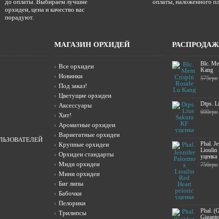
до оплаты. Выбираем лучшие
оплаты, наложенного пл
орхидеи, цена и качество вас
порадуют.
МАГАЗИН ОРХИДЕЙ
РАСПРОДА
Blc. Me
Все орхидеи
Kang
Новинки
575грн
Под заказ!
Цветущие орхидеи
Dtps. L
Аксессуары
600грн
Хит!
Ароматные орхидеи
Вариегатные орхидеи
ЛЬЗОВАТЕЛЕЙ
Phal. J
Крупные орхидеи
Lioulin
Орхидеи стандарты
уценка
Миди орхидеи
756грн
Мини орхидеи
Биг липы
Бабочки
Пелорики
Phal. (
Трилипсы
Gigante