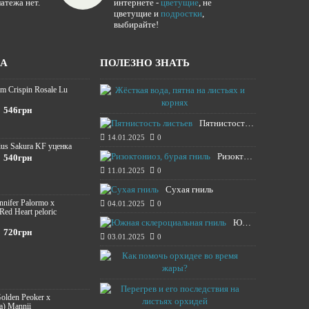
атежа нет.
интернете -
цветущие
, не
цветущие и
подростки
,
выбирайте!
ЖА
ПОЛЕЗНО ЗНАТЬ
m Crispin Rosale Lu
Жёсткая вода,
16.01.2025
546грн
Пятнистость листьев
14.01.2025
0
ius Sakura KF уценка
Ризоктониоз, бурая гниль
540грн
11.01.2025
0
Сухая гниль
ennifer Palormo x
04.01.2025
0
 Red Heart peloric
Южная склероциальная гниль
720грн
03.01.2025
0
Как помочь о
13.08.2024
Перегрев и е
Golden Peoker x
12.08.2024
a) Mannii