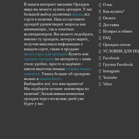
В нашем интернет магазине Орхидеи
О нас
мира вы можете купить орхидеи. У нас
Как купить?
большой выбор различных
видов
, все
Оплата
сорта в наличии. Наш ассортимент
орхидей удовлетворит запросы как
Доставка
начинающих, так и опытных
Возврат и обмен
коллекционеров. Вы можете подобрать,
FAQ
именно ту орхидею, которую ищите,
получив максимум информации о
Орхидеи оптом
каждом сорте, также в продаже
УСЛОВИЯ ДЛЯ ПО
аксессуары для орхидей
. Купить или
Facebook
заказать орхидеи
по интернету с нами
стало удобно, просто и надёжно -
Группа Facebook
имеем многочисленные
отзывы наших
Instagram
клиентов
. Узнать больше об орхидеях
Youtube
можно в
нашем блоге
.
Выбирайте всё, что вам нравится!
Viber
Мы подберём лучшие экземпляры из
наличия! Эксклюзивная комнатная
орхидея через несколько дней уже
будет у вас.