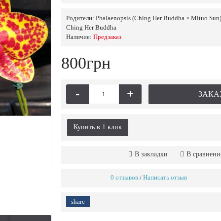
Родители:
Phalaenopsis (Ching Her Buddha × Mituo Sun)
Ching Her Buddha
Наличие:
Предзаказ
800грн
-
+
ЗАКА
Купить в 1 клик
В закладки
В сравнени
0 отзывов
Написать отзыв
/
share