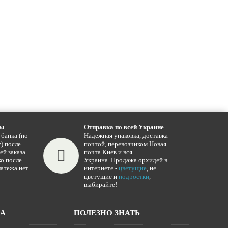
ты
Отправка по всей Украине
 банка (по
Надежная упаковка, доставка
) после
почтой, перевозчиком Новая
ей заказа.
почта Киев и вся
о после
Украина. Продажа орхидей в
атежа нет.
интернете -
цветущие
, не
цветущие и
подростки
,
выбирайте!
ЖА
ПОЛЕЗНО ЗНАТЬ