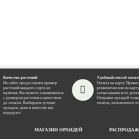
Качество растений
Удобный способ опла
На сайте предоставлен пример
Оплата на карту Приват
растений каждого сорта из
реквизитам или на карту
наличия. Вы можете ознакомиться
согласования всех детал
с размером растения и качеством
Отправка орхидей тольк
до оплаты. Выбираем лучшие
оплаты, наложенного пл
орхидеи, цена и качество вас
порадуют.
МАГАЗИН ОРХИДЕЙ
РАСПРОДА