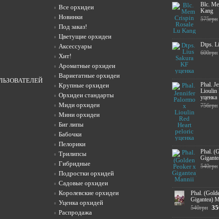
Blc. Me
Все орхидеи
Kang
Новинки
575грн
Под заказ!
Цветущие орхидеи
Dtps. L
Аксессуары
600грн
Хит!
Ароматные орхидеи
Вариегатные орхидеи
ЛЬЗОВАТЕЛЕЙ
Phal. J
Крупные орхидеи
Lioulin
Орхидеи стандарты
уценка
Миди орхидеи
756грн
Мини орхидеи
Биг липы
Бабочки
Пелорики
Phal. (
Трилипсы
Gigante
Гибридные
540грн
Подростки орхидей
Садовые орхидеи
Королевские орхидеи
Phal. (Gold
Gigantea) M
Уценка орхидей
35
540грн
Распродажа