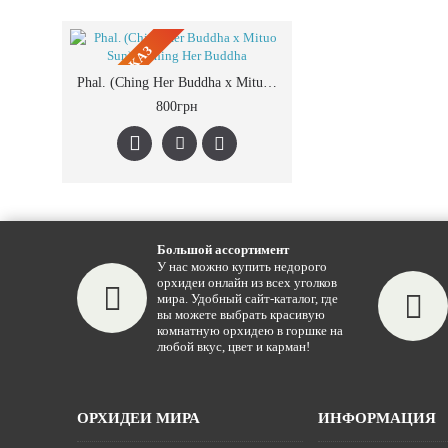
ПРЕДЗАКАЗ
Phal. (Ching Her Buddha x Mituo Sun) x Ching Her Buddha
800грн
Большой ассортимент
У нас можно купить недорого
орхидеи онлайн из всех уголков
мира. Удобный сайт-каталог, где
вы можете выбрать красивую
комнатную орхидею в горшке на
любой вкус, цвет и карман!
ОРХИДЕИ МИРА
ИНФОРМАЦИЯ