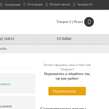
Регистрация
История заказов
Закладки (
0
)
Авторизация
Товаров 0 (30грн)
Д ЗАКАЗ
ОТЗЫВЫ
Buddha
Хотите оформить заказ в Viber или
Telegram?
Подпишитесь и общайтесь там,
где вам удобно!
ормить
Подписаться
д оплатой
Сопутствующие товары