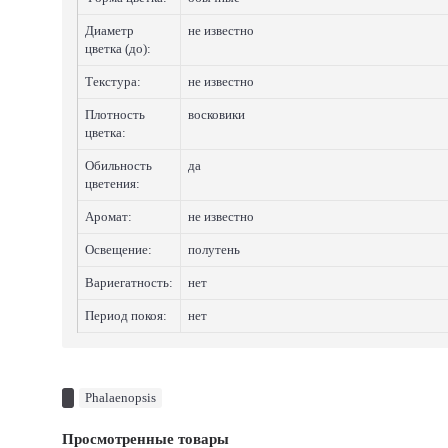
Диаметр
не известно
цветка (до):
Текстура:
не известно
Плотность
восковики
цветка:
Обильность
да
цветения:
Аромат:
не известно
Освещение:
полутень
Вариегатность:
нет
Период покоя:
нет
Phalaenopsis
Просмотренные товары