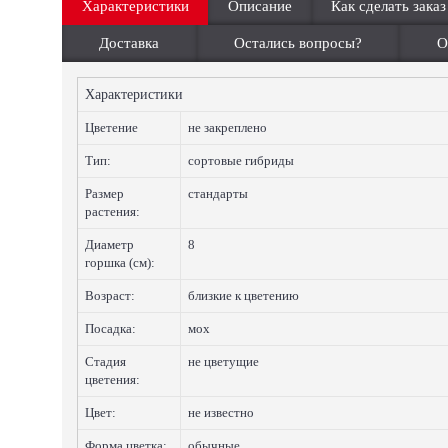
Характеристики
Описание
Как сделать заказ
Доставка
Остались вопросы?
О
Характеристики
Цветение
не закреплено
Тип:
сортовые гибриды
Размер
стандарты
растения:
Диаметр
8
горшка (см):
Возраст:
близкие к цветению
Посадка:
мох
Стадия
не цветущие
цветения:
Цвет:
не известно
Форма цветка:
обычные