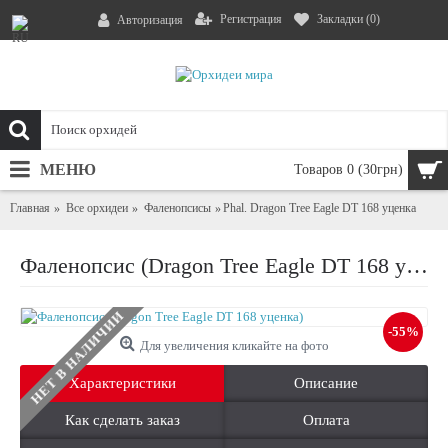
Регистрация
Закладки (
0
)
Авторизация
МЕНЮ
Товаров 0 (30грн)
Главная
Все орхидеи
Фаленопсисы
Phal. Dragon Tree Eagle DT 168 уценка
Фаленопсис (Dragon Tree Eagle DT 168 уценка)
НЕТ В НАЛИЧИИ
-55%
Для увеличения кликайте на фото
Характеристики
Описание
Как сделать заказ
Оплата