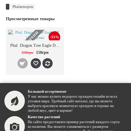
Phalaenopsis
Просмотренные товары
НЕТ В НАЛИЧИИ
-55%
Phal. Dragon Tree Eagle DT 168 уценка
330грн
150грн
Большой ассортимент
У нас можно купить недорого орхидеи онлайн из всех
уголков мира. Удобный сайт-каталог, где вы можете
выбрать красивую комнатную орхидею в горшке на
любой вкус, цвет и карман!
Качество растений
На сайте предоставлен пример растений каждого сорта
из наличия. Вы можете ознакомиться с размером