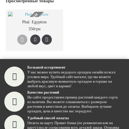
Просмотренные товары
НЕТ В НАЛИЧИИ
Phal. Egyption
350грн
Большой ассортимент
У нас можно купить недорого орхидеи онлайн из всех
уголков мира. Удобный сайт-каталог, где вы можете
выбрать красивую комнатную орхидею в горшке на
любой вкус, цвет и карман!
Качество растений
На сайте предоставлен пример растений каждого сорта
из наличия. Вы можете ознакомиться с размером
растения и качеством до оплаты. Выбираем лучшие
орхидеи, цена и качество вас порадуют.
Удобный способ оплаты
Оплата на карту Приват банка (по реквизитам или на
карту) после согласования всех деталей заказа. Отправка