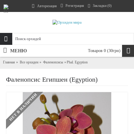
Регистрация
Закладки (
0
)
Авторизация
МЕНЮ
Товаров 0 (30грн)
Главная
Все орхидеи
Фаленопсисы
Phal. Egyption
Фаленопсис Египшен (Egyption)
НЕТ В НАЛИЧИИ