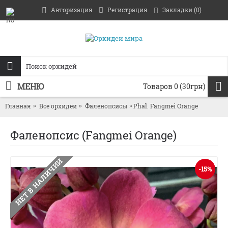
Авторизация
Регистрация
Закладки (
0
)
МЕНЮ
Товаров 0 (30грн)
Главная
Все орхидеи
Фаленопсисы
Phal. Fangmei Orange
Фаленопсис (Fangmei Orange)
НЕТ В НАЛИЧИИ
-15%