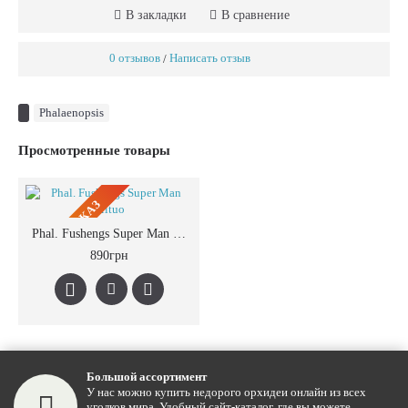
В закладки
В сравнение
0 отзывов
Написать отзыв
/
Phalaenopsis
Просмотренные товары
ПРЕДЗАКАЗ
Phal. Fushengs Super Man Mituo
890грн
Большой ассортимент
У нас можно купить недорого орхидеи онлайн из всех
уголков мира. Удобный сайт-каталог, где вы можете