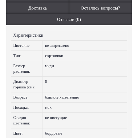
Доставка
Остались вопросы?
Отзывов (0)
Характеристики
Цветение
не закреплено
Тип:
сортовики
Размер
миди
растения:
Диаметр
8
горшка (см):
Возраст:
близкие к цветению
Посадка:
мох
Стадия
не цветущие
цветения:
Цвет:
бордовые