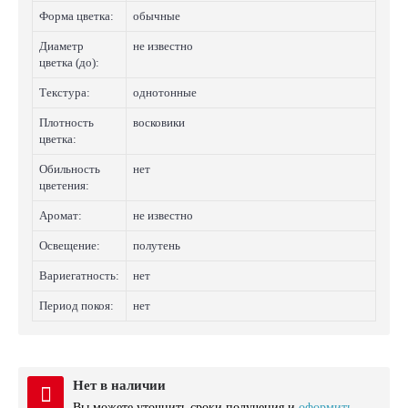
Форма цветка:
обычные
Диаметр
не известно
цветка (до):
Текстура:
однотонные
Плотность
восковики
цветка:
Обильность
нет
цветения:
Аромат:
не известно
Освещение:
полутень
Вариегатность:
нет
Период покоя:
нет
Нет в наличии
Вы можете уточнить сроки получения и
оформить