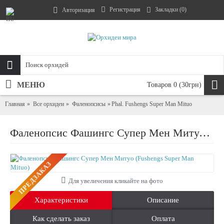
Регистрация
Закладки (
0
)
Авторизация
МЕНЮ
Товаров 0 (30грн)
Главная
Все орхидеи
Фаленопсисы
Phal. Fushengs Super Man Mituo
Фаленопсис Фашингс Супер Мен Митуо (Fushengs Super Man Mituo)
ПРЕДЗАКАЗ
Для увеличения кликайте на фото
Характеристики
Описание
Как сделать заказ
Оплата