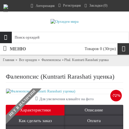
Регистрация
Закладки (
0
)
Авторизация
МЕНЮ
Товаров 0 (30грн)
Главная
Все орхидеи
Фаленопсисы
Phal. Kuntrarti Rarashati уценка
Фаленопсис (Kuntrarti Rarashati уценка)
НЕТ В НАЛИЧИИ
-72%
Для увеличения кликайте на фото
Характеристики
Описание
Как сделать заказ
Оплата