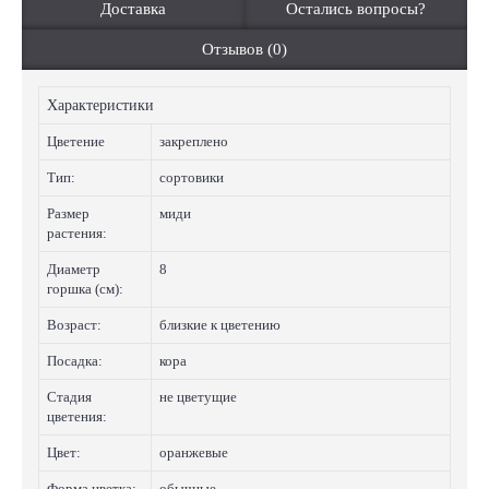
Доставка
Остались вопросы?
Отзывов (0)
Характеристики
Цветение
закреплено
Тип:
сортовики
Размер
миди
растения:
Диаметр
8
горшка (см):
Возраст:
близкие к цветению
Посадка:
кора
Стадия
не цветущие
цветения:
Цвет:
оранжевые
Форма цветка:
обычные