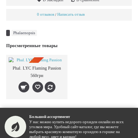
0 отзывов
Написать отзыв
/
Phalaenopsis
Просмотренные товары
ПРЕДЗАКАЗ
Phal. LYC Flaming Passion
560грн
Большой ассортимент
У нас можно купить недорого орхидеи онлайн из всех
уголков мира. Удобный сайт-каталог, где вы можете
выбрать красивую комнатную орхидею в горшке на
любой вкус, цвет и карман!