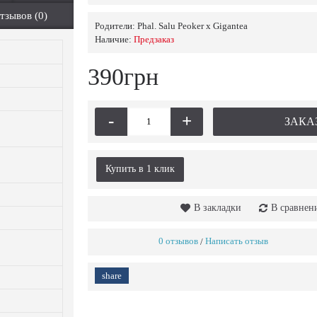
тзывов (0)
Родители:
Phal. Salu Peoker x Gigantea
Наличие:
Предзаказ
390грн
-
+
ЗАКА
Купить в 1 клик
В закладки
В сравнен
0 отзывов
Написать отзыв
/
share