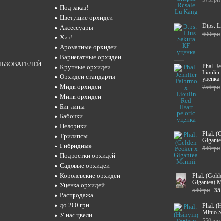
575грн
Под заказ!
Цветущие орхидеи
Dtps. L
Аксессуары
600грн
Хит!
Ароматные орхидеи
Вариегатные орхидеи
ЛЬЗОВАТЕЛЕЙ
Phal. J
Крупные орхидеи
Lioulin
Орхидеи стандарты
уценка
Миди орхидеи
756грн
Мини орхидеи
Биг липы
Бабочки
Пелорики
Phal. (
Трилипсы
Gigante
Гибридные
540грн
Подростки орхидей
Садовые орхидеи
Королевские орхидеи
Phal. (Gold
Gigantea) M
Уценка орхидей
35
540грн
Распродажа
до 200 грн.
Phal. (
Mituo 
У нас цвели
550грн