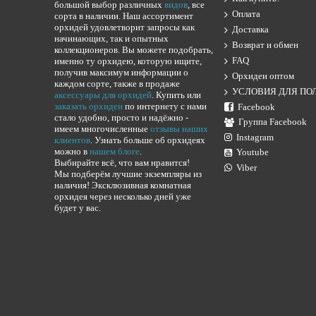
большой выбор различных
видов
, все
Оплата
сорта в наличии. Наш ассортимент
орхидей удовлетворит запросы как
Доставка
начинающих, так и опытных
Возврат и обмен
коллекционеров. Вы можете подобрать,
FAQ
именно ту орхидею, которую ищите,
получив максимум информации о
Орхидеи оптом
каждом сорте, также в продаже
УСЛОВИЯ ДЛЯ ПО
аксессуары для орхидей
. Купить или
заказать орхидеи
по интернету с нами
Facebook
стало удобно, просто и надёжно -
Группа Facebook
имеем многочисленные
отзывы наших
Instagram
клиентов
. Узнать больше об орхидеях
можно в
нашем блоге
.
Youtube
Выбирайте всё, что вам нравится!
Viber
Мы подберём лучшие экземпляры из
наличия! Эксклюзивная комнатная
орхидея через несколько дней уже
будет у вас.