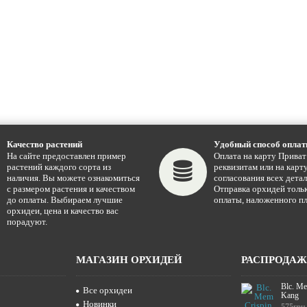
Качество растений
Удобный способ опла
На сайте предоставлен пример
Оплата на карту Приват
растений каждого сорта из
реквизитам или на карту
наличия. Вы можете ознакомиться
согласования всех детал
с размером растения и качеством
Отправка орхидей тольк
до оплаты. Выбираем лучшие
оплаты, наложенного пл
орхидеи, цена и качество вас
порадуют.
МАГАЗИН ОРХИДЕЙ
РАСПРОДА
Blc. Me
Все орхидеи
Kang
Новинки