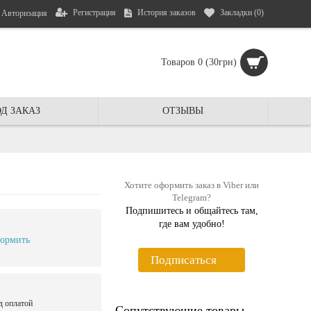
Регистрация
История заказов
Закладки (
0
)
Авторизация
Товаров 0 (30грн)
Д ЗАКАЗ
ОТЗЫВЫ
Хотите оформить заказ в Viber или
Telegram?
Подпишитесь и общайтесь там,
где вам удобно!
ормить
Подписаться
д оплатой
Сопутствующие товары