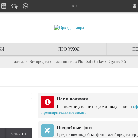
RU
КИ
ПРО УХОД
ПО
Главная
Все орхидеи
Фаленопсисы
Phal. Salu Peoker x Gigantea 2,5
Нет в наличии
Вы можете уточнить сроки получения и
оф
предварительный заказ.
Подробные фото
Оплата
Предоставим подробные фото каждой орхидеи пере