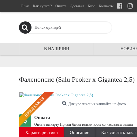
О нас
Как купить?
Оплата
Доставка
Блог
Контакты
В НАЛИЧИИ
НОВИН
Фаленопсис (Salu Peoker x Gigantea 2,5)
ПРЕДЗАКАЗ
Для увеличения кликайте на фото
Оплата
Оплата на карту Приват банка только после согласования заказа
Характеристики
Описание
Как сделать заказ