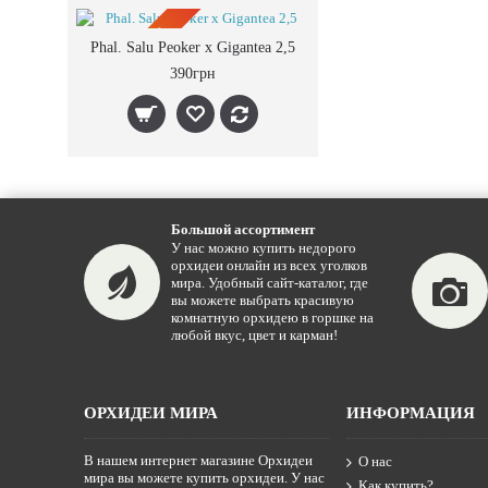
ПРЕДЗАКАЗ
Phal. Salu Peoker x Gigantea 2,5
390грн
Большой ассортимент
У нас можно купить недорого
орхидеи онлайн из всех уголков
мира. Удобный сайт-каталог, где
вы можете выбрать красивую
комнатную орхидею в горшке на
любой вкус, цвет и карман!
ОРХИДЕИ МИРА
ИНФОРМАЦИЯ
В нашем интернет магазине Орхидеи
О нас
мира вы можете купить орхидеи. У нас
Как купить?