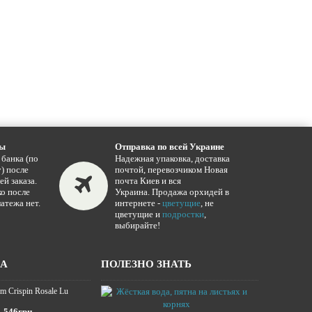
ты
Отправка по всей Украине
 банка (по
Надежная упаковка, доставка
) после
почтой, перевозчиком Новая
ей заказа.
почта Киев и вся
о после
Украина. Продажа орхидей в
атежа нет.
интернете -
цветущие
, не
цветущие и
подростки
,
выбирайте!
ЖА
ПОЛЕЗНО ЗНАТЬ
m Crispin Rosale Lu
Жёсткая вода,
16.01.2025
546грн