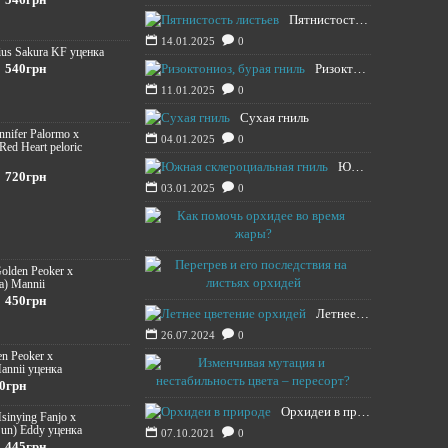
Пятнистость листьев
14.01.2025
0
ius Sakura KF уценка
540грн
Ризоктониоз, бурая гниль
11.01.2025
0
Сухая гниль
ennifer Palormo x
04.01.2025
0
 Red Heart peloric
Южная склероциальная гниль
720грн
03.01.2025
0
Как помочь о
13.08.2024
Перегрев и е
Golden Peoker x
a) Mannii
12.08.2024
450грн
Летнее цветение орхидей
26.07.2024
0
en Peoker x
Изменчивая м
annii уценка
0грн
20.11.2021
Орхидеи в природе
Hsinying Fanjo x
Sun) Eddy уценка
07.10.2021
0
445грн