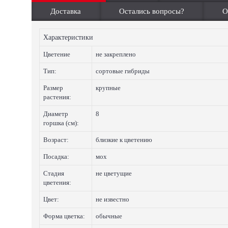
Доставка
Остались вопросы?
О
Характеристики
Цветение
не закреплено
Тип:
сортовые гибриды
Размер
крупные
растения:
Диаметр
8
горшка (см):
Возраст:
близкие к цветению
Посадка:
мох
Стадия
не цветущие
цветения:
Цвет:
не известно
Форма цветка:
обычные