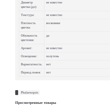
Диаметр
не известно
цветка (до):
Текстура:
не известно
Плотность
восковики
цветка:
Обильность
да
цветения:
Аромат:
не известно
Освещение:
полутень
Вариегатность:
нет
Период покоя:
нет
Phalaenopsis
Просмотренные товары