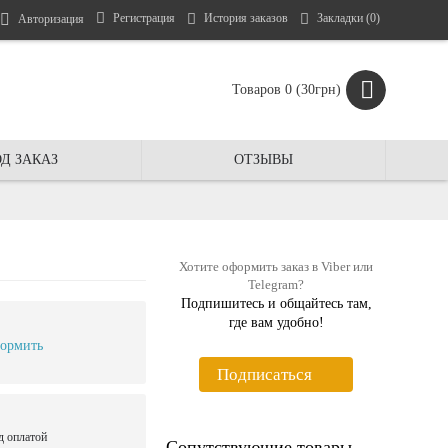
Регистрация
История заказов
Закладки (
0
)
Авторизация
Товаров 0 (30грн)
Д ЗАКАЗ
ОТЗЫВЫ
Хотите оформить заказ в Viber или
Telegram?
Подпишитесь и общайтесь там,
где вам удобно!
ормить
Подписаться
д оплатой
Сопутствующие товары