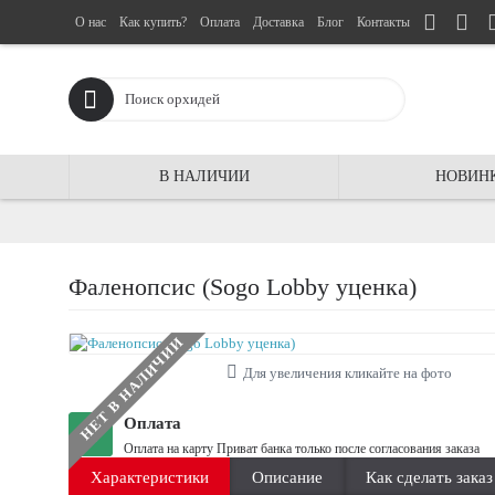
О нас
Как купить?
Оплата
Доставка
Блог
Контакты
В НАЛИЧИИ
НОВИН
Фаленопсис (Sogo Lobby уценка)
НЕТ В НАЛИЧИИ
Для увеличения кликайте на фото
Оплата
Оплата на карту Приват банка только после согласования заказа
Характеристики
Описание
Как сделать заказ