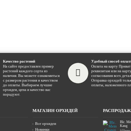
Качество растений
Удобный способ опла
На сайте предоставлен пример
Оплата на карту Приват
растений каждого сорта из
реквизитам или на карту
наличия. Вы можете ознакомиться
согласования всех детал
с размером растения и качеством
Отправка орхидей тольк
до оплаты. Выбираем лучшие
оплаты, наложенного пл
орхидеи, цена и качество вас
порадуют.
МАГАЗИН ОРХИДЕЙ
РАСПРОДА
Blc. Me
Все орхидеи
Kang
Новинки
575грн