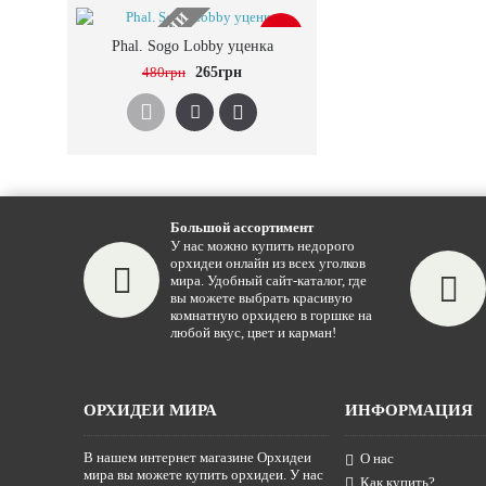
НЕТ В НАЛИЧИИ
-45%
Phal. Sogo Lobby уценка
480грн
265грн
Большой ассортимент
У нас можно купить недорого
орхидеи онлайн из всех уголков
мира. Удобный сайт-каталог, где
вы можете выбрать красивую
комнатную орхидею в горшке на
любой вкус, цвет и карман!
ОРХИДЕИ МИРА
ИНФОРМАЦИЯ
В нашем интернет магазине Орхидеи
О нас
мира вы можете купить орхидеи. У нас
Как купить?