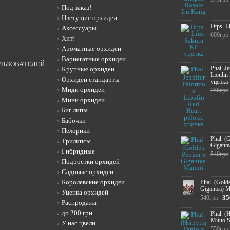
Под заказ!
Цветущие орхидеи
Dtps. L
Аксессуары
600грн
Хит!
Ароматные орхидеи
Вариегатные орхидеи
ЛЬЗОВАТЕЛЕЙ
Phal. J
Крупные орхидеи
Lioulin
Орхидеи стандарты
уценка
Миди орхидеи
756грн
Мини орхидеи
Биг липы
Бабочки
Пелорики
Phal. (
Трилипсы
Gigante
Гибридные
540грн
Подростки орхидей
Садовые орхидеи
Королевские орхидеи
Phal. (Gold
Gigantea) M
Уценка орхидей
35
540грн
Распродажа
до 200 грн.
Phal. (
Mituo 
У нас цвели
550грн