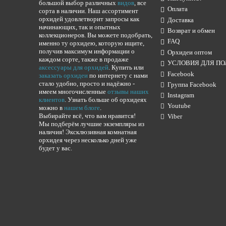
большой выбор различных
видов
, все
Оплата
сорта в наличии. Наш ассортимент
орхидей удовлетворит запросы как
Доставка
начинающих, так и опытных
Возврат и обмен
коллекционеров. Вы можете подобрать,
FAQ
именно ту орхидею, которую ищите,
получив максимум информации о
Орхидеи оптом
каждом сорте, также в продаже
УСЛОВИЯ ДЛЯ ПО
аксессуары для орхидей
. Купить или
Facebook
заказать орхидеи
по интернету с нами
стало удобно, просто и надёжно -
Группа Facebook
имеем многочисленные
отзывы наших
Instagram
клиентов
. Узнать больше об орхидеях
Youtube
можно в
нашем блоге
.
Выбирайте всё, что вам нравится!
Viber
Мы подберём лучшие экземпляры из
наличия! Эксклюзивная комнатная
орхидея через несколько дней уже
будет у вас.