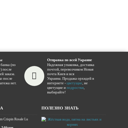
ты
Отправка по всей Украине
 банка (по
Надежная упаковка, доставка
) после
почтой, перевозчиком Новая
ей заказа.
почта Киев и вся
о после
Украина. Продажа орхидей в
атежа нет.
интернете -
цветущие
, не
цветущие и
подростки
,
выбирайте!
ЖА
ПОЛЕЗНО ЗНАТЬ
m Crispin Rosale Lu
Жёсткая вода,
16.01.2025
546грн