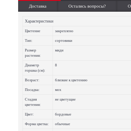
Доставка
Остались вопросы?
О
Характеристики
Цветение
закреплено
Тип:
сортовики
Размер
миди
растения:
Диаметр
8
горшка (см):
Возраст:
близкие к цветению
Посадка:
мох
Стадия
не цветущие
цветения:
Цвет:
бордовые
Форма цветка:
обычные