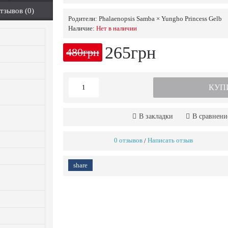
тзывов (0)
Родители:
Phalaenopsis Samba × Yungho Princess Gelb
Наличие:
Нет в наличии
265грн
480грн
КУП
В закладки
В сравнени
0 отзывов
Написать отзыв
/
share