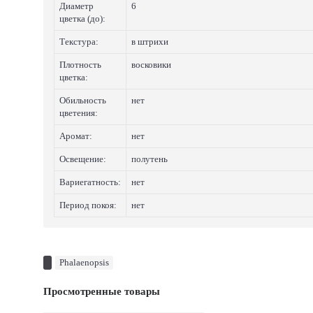
Диаметр
6
цветка (до):
Текстура:
в штрихи
Плотность
восковики
цветка:
Обильность
нет
цветения:
Аромат:
нет
Освещение:
полутень
Вариегатность:
нет
Период покоя:
нет
Phalaenopsis
Просмотренные товары