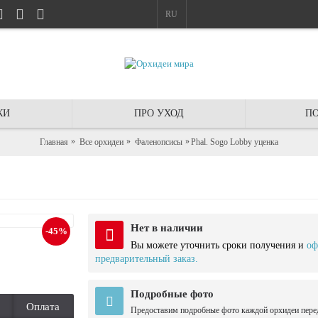
RU
КИ
ПРО УХОД
ПО
Главная
Все орхидеи
Фаленопсисы
Phal. Sogo Lobby уценка
Нет в наличии
-45%
Вы можете уточнить сроки получения и
оф
предварительный заказ.
Подробные фото
Оплата
Предоставим подробные фото каждой орхидеи пере