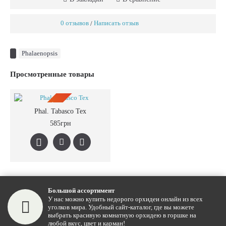
0 отзывов
Написать отзыв
/
Phalaenopsis
Просмотренные товары
ПРЕДЗАКАЗ
Phal. Tabasco Tex
585грн
Большой ассортимент
У нас можно купить недорого орхидеи онлайн из всех
уголков мира. Удобный сайт-каталог, где вы можете
выбрать красивую комнатную орхидею в горшке на
любой вкус, цвет и карман!