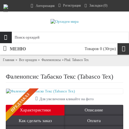
Регистрация
Закладки (
0
)
Авторизация
МЕНЮ
Товаров 0 (30грн)
Главная
Все орхидеи
Фаленопсисы
Phal. Tabasco Tex
Фаленопсис Табаско Текс (Tabasco Tex)
ПРЕДЗАКАЗ
Для увеличения кликайте на фото
Характеристики
Описание
Как сделать заказ
Оплата