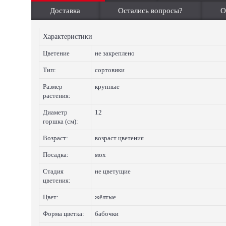
Доставка
Остались вопросы?
О
Характеристики
Цветение
не закреплено
Тип:
сортовики
Размер
крупные
растения:
Диаметр
12
горшка (см):
Возраст:
возраст цветения
Посадка:
мох
Стадия
не цветущие
цветения:
Цвет:
жёлтые
Форма цветка:
бабочки