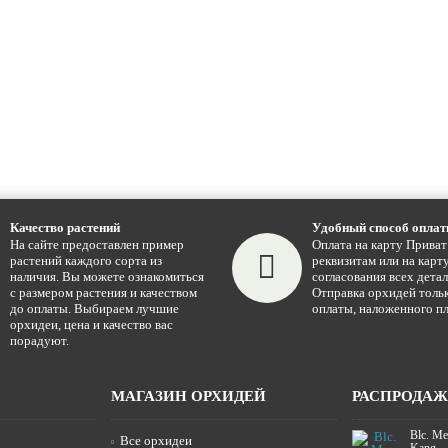
Качество растений
Удобный способ опла
На сайте предоставлен пример
Оплата на карту Приват
растений каждого сорта из
реквизитам или на карту
наличия. Вы можете ознакомиться
согласования всех детал
с размером растения и качеством
Отправка орхидей тольк
до оплаты. Выбираем лучшие
оплаты, наложенного пл
орхидеи, цена и качество вас
порадуют.
МАГАЗИН ОРХИДЕЙ
РАСПРОДА
Blc. Me
Все орхидеи