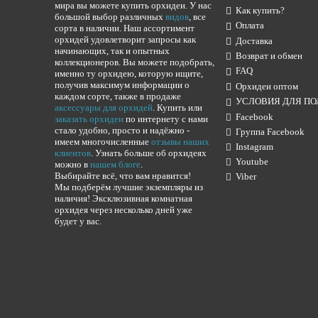
мира вы можете купить орхидеи. У нас
Как купить?
большой выбор различных
видов
, все
Оплата
сорта в наличии. Наш ассортимент
орхидей удовлетворит запросы как
Доставка
начинающих, так и опытных
Возврат и обмен
коллекционеров. Вы можете подобрать,
FAQ
именно ту орхидею, которую ищите,
получив максимум информации о
Орхидеи оптом
каждом сорте, также в продаже
УСЛОВИЯ ДЛЯ ПО
аксессуары для орхидей
. Купить или
Facebook
заказать орхидеи
по интернету с нами
стало удобно, просто и надёжно -
Группа Facebook
имеем многочисленные
отзывы наших
Instagram
клиентов
. Узнать больше об орхидеях
Youtube
можно в
нашем блоге
.
Выбирайте всё, что вам нравится!
Viber
Мы подберём лучшие экземпляры из
наличия! Эксклюзивная комнатная
орхидея через несколько дней уже
будет у вас.