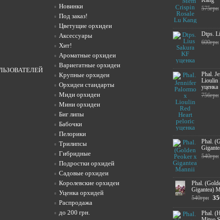
Kang
Новинки
575грн
Под заказ!
Цветущие орхидеи
Dtps. L
Аксессуары
600грн
Хит!
Ароматные орхидеи
Вариегатные орхидеи
ЛЬЗОВАТЕЛЕЙ
Phal. J
Крупные орхидеи
Lioulin
Орхидеи стандарты
уценка
Миди орхидеи
756грн
Мини орхидеи
Биг липы
Бабочки
Пелорики
Phal. (
Трилипсы
Gigante
Гибридные
540грн
Подростки орхидей
Садовые орхидеи
Королевские орхидеи
Phal. (Gold
Gigantea) M
Уценка орхидей
35
540грн
Распродажа
до 200 грн.
Phal. (
Mituo 