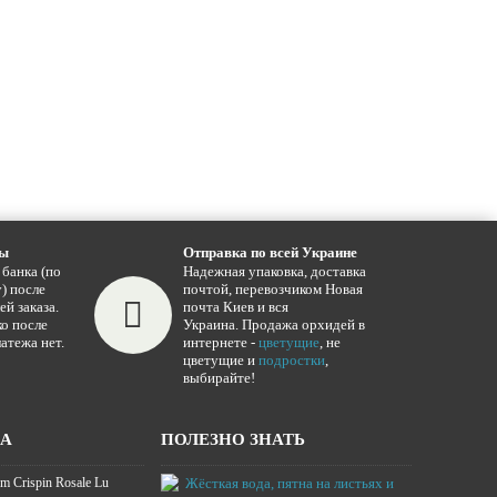
ты
Отправка по всей Украине
 банка (по
Надежная упаковка, доставка
) после
почтой, перевозчиком Новая
ей заказа.
почта Киев и вся
о после
Украина. Продажа орхидей в
атежа нет.
интернете -
цветущие
, не
цветущие и
подростки
,
выбирайте!
ЖА
ПОЛЕЗНО ЗНАТЬ
m Crispin Rosale Lu
Жёсткая вода,