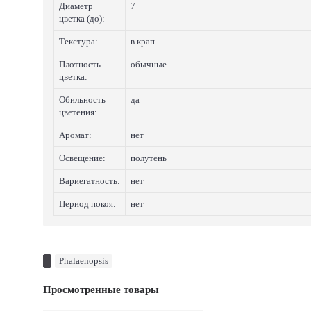
Диаметр
7
цветка (до):
Текстура:
в крап
Плотность
обычные
цветка:
Обильность
да
цветения:
Аромат:
нет
Освещение:
полутень
Вариегатность:
нет
Период покоя:
нет
Phalaenopsis
Просмотренные товары