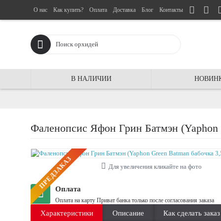
О нас
Как купить?
Оплата
Доставка
Блог
Контакты
В НАЛИЧИИ
НОВИН
Фаленопсис Яфон Грин Батмэн (Yaphon G
ПРЕДЗАКАЗ
Для увеличения кликайте на фото
Оплата
Оплата на карту Приват банка только после согласования заказа
Характеристики
Описание
Как сделать заказ