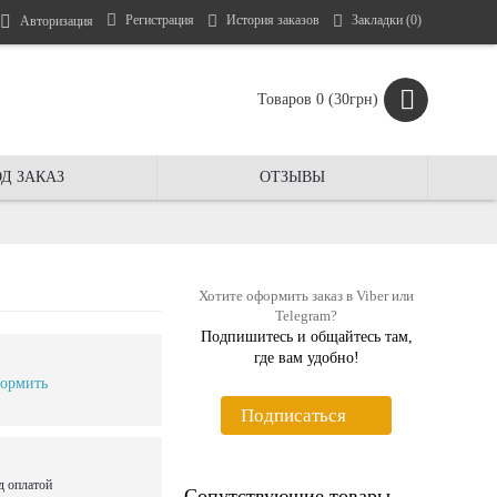
Регистрация
История заказов
Закладки (
0
)
Авторизация
Товаров 0 (30грн)
Д ЗАКАЗ
ОТЗЫВЫ
Хотите оформить заказ в Viber или
Telegram?
Подпишитесь и общайтесь там,
где вам удобно!
ормить
Подписаться
д оплатой
Сопутствующие товары