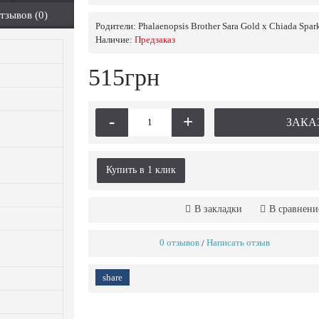
тзывов (0)
Родители:
Phalaenopsis Brother Sara Gold х Chiada Spar
Наличие:
Предзаказ
515грн
-
+
ЗАКА
Купить в 1 клик
В закладки
В сравнени
0 отзывов
Написать отзыв
/
share