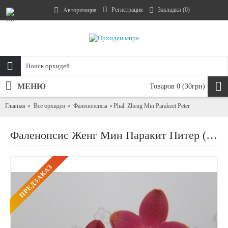
Регистрация
Закладки (
0
)
Авторизация
МЕНЮ
Товаров 0 (30грн)
Главная
Все орхидеи
Фаленопсисы
Phal. Zheng Min Parakeet Peter
Фаленопсис Женг Мин Паракит Питер (Zheng Min Parakeet Peter)
ПРЕДЗАКАЗ