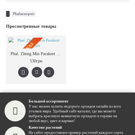
Phalaenopsis
Просмотренные товары
ПРЕДЗАКАЗ
Phal. Zheng Min Parakeet Peter
530грн
Большой ассортимент
У нас можно купить недорого орхидеи онлайн из всех
уголков мира. Удобный сайт-каталог, где вы можете
выбрать красивую комнатную орхидею в горшке на
любой вкус, цвет и карман!
Качество растений
На сайте предоставлен пример растений каждого сорта