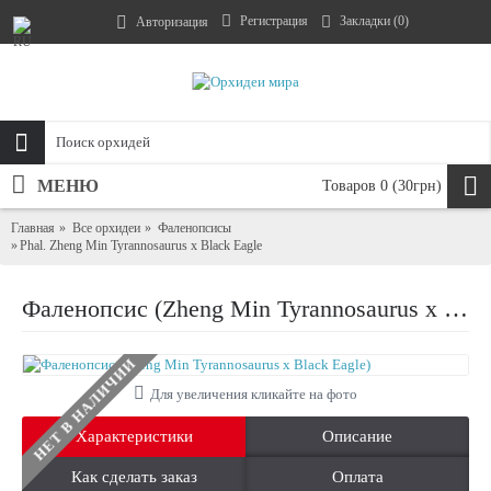
Регистрация
Закладки (
0
)
Авторизация
МЕНЮ
Товаров 0 (30грн)
Главная
Все орхидеи
Фаленопсисы
Phal. Zheng Min Tyrannosaurus x Black Eagle
Фаленопсис (Zheng Min Tyrannosaurus x Black Eagle)
НЕТ В НАЛИЧИИ
Для увеличения кликайте на фото
Характеристики
Описание
Как сделать заказ
Оплата