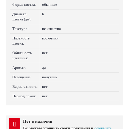
Форма цветка:
обычные
Диаметр
6
цветка (до):
Текстура:
не известно
Плотность
восковики
цветка:
Обильность
нет
цветения:
Аромат:
да
Освещение:
полутень
Вариегатность:
нет
Период покоя:
нет
Нет в наличии
Вы можете уточнить сроки получения и
оформить