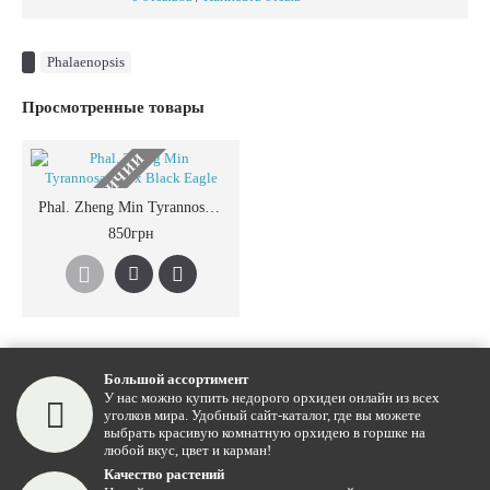
Phalaenopsis
Просмотренные товары
НЕТ В НАЛИЧИИ
Phal. Zheng Min Tyrannosaurus x Black Eagle
850грн
Большой ассортимент
У нас можно купить недорого орхидеи онлайн из всех
уголков мира. Удобный сайт-каталог, где вы можете
выбрать красивую комнатную орхидею в горшке на
любой вкус, цвет и карман!
Качество растений