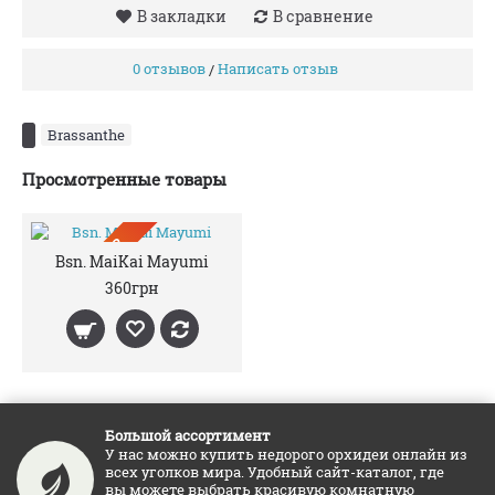
В закладки
В сравнение
0 отзывов
Написать отзыв
/
Brassanthe
Просмотренные товары
ПРЕДЗАКАЗ
Bsn. MaiKai Mayumi
360грн
Большой ассортимент
У нас можно купить недорого орхидеи онлайн из
всех уголков мира. Удобный сайт-каталог, где
вы можете выбрать красивую комнатную