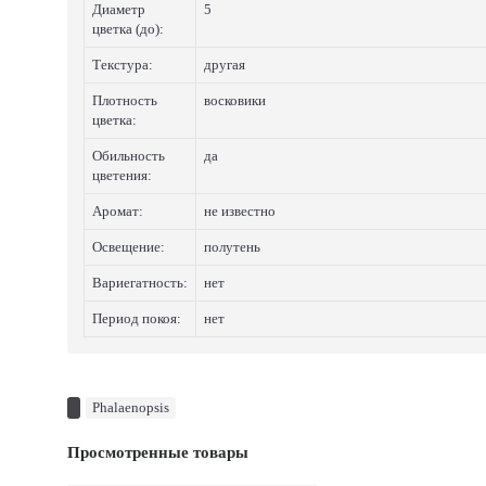
Диаметр
5
цветка (до):
Текстура:
другая
Плотность
восковики
цветка:
Обильность
да
цветения:
Аромат:
не известно
Освещение:
полутень
Вариегатность:
нет
Период покоя:
нет
Phalaenopsis
Просмотренные товары