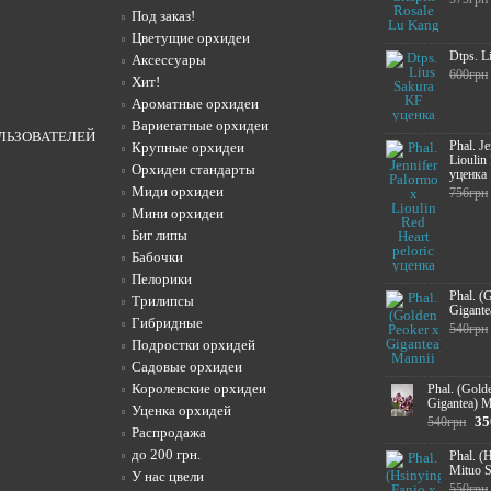
Под заказ!
Цветущие орхидеи
Dtps. L
Аксессуары
600грн
Хит!
Ароматные орхидеи
Вариегатные орхидеи
ЛЬЗОВАТЕЛЕЙ
Phal. J
Крупные орхидеи
Lioulin
Орхидеи стандарты
уценка
Миди орхидеи
756грн
Мини орхидеи
Биг липы
Бабочки
Пелорики
Phal. (
Трилипсы
Gigante
Гибридные
540грн
Подростки орхидей
Садовые орхидеи
Королевские орхидеи
Phal. (Gold
Gigantea) M
Уценка орхидей
35
540грн
Распродажа
до 200 грн.
Phal. (
Mituo 
У нас цвели
550грн