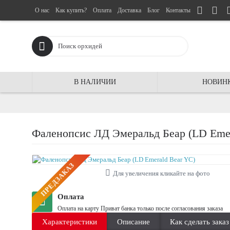
О нас
Как купить?
Оплата
Доставка
Блог
Контакты
В НАЛИЧИИ
НОВИН
Фаленопсис ЛД Эмеральд Беар (LD Emer
ПРЕДЗАКАЗ
Для увеличения кликайте на фото
Оплата
Оплата на карту Приват банка только после согласования заказа
Характеристики
Описание
Как сделать заказ