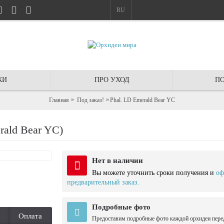
RU
КИ
ПРО УХОД
ПО
Главная
Под заказ!
Phal. LD Emerald Bear YC
ald Bear YC)
Нет в наличии
Вы можете уточнить сроки получения и
оф
предварительный заказ.
Подробные фото
Оплата
Предоставим подробные фото каждой орхидеи пере