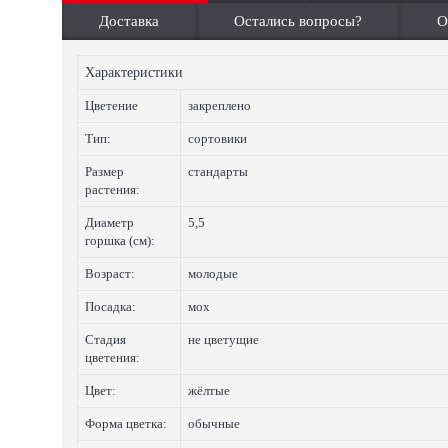
Доставка
Остались вопросы?
О
Характеристики
Цветение
закреплено
Тип:
сортовики
Размер
стандарты
растения:
Диаметр
5,5
горшка (см):
Возраст:
молодые
Посадка:
мох
Стадия
не цветущие
цветения:
Цвет:
жёлтые
Форма цветка:
обычные