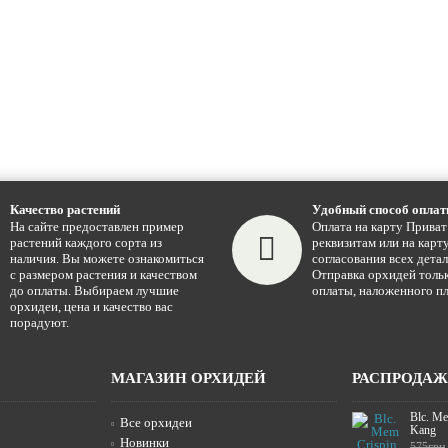
Качество растений
Удобный способ опла
На сайте предоставлен пример
Оплата на карту Приват
растений каждого сорта из
реквизитам или на карту
наличия. Вы можете ознакомиться
согласования всех детал
с размером растения и качеством
Отправка орхидей тольк
до оплаты. Выбираем лучшие
оплаты, наложенного пл
орхидеи, цена и качество вас
порадуют.
МАГАЗИН ОРХИДЕЙ
РАСПРОДА
Blc. Me
Все орхидеи
Kang
Новинки
575грн