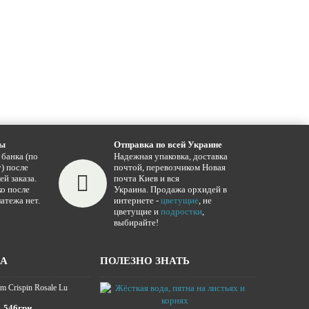
ты
Отправка по всей Украине
 банка (по
Надежная упаковка, доставка
) после
почтой, перевозчиком Новая
ей заказа.
почта Киев и вся
о после
Украина. Продажа орхидей в
атежа нет.
интернете -
цветущие
, не
цветущие и
подростки
,
выбирайте!
ЖА
ПОЛЕЗНО ЗНАТЬ
m Crispin Rosale Lu
Жёсткая вода,
16.01.2025
546грн