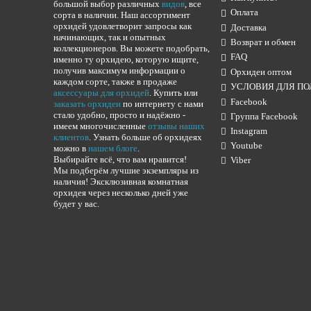
большой выбор различных
видов
, все
Оплата
сорта в наличии. Наш ассортимент
орхидей удовлетворит запросы как
Доставка
начинающих, так и опытных
Возврат и обмен
коллекционеров. Вы можете подобрать,
FAQ
именно ту орхидею, которую ищите,
получив максимум информации о
Орхидеи оптом
каждом сорте, также в продаже
УСЛОВИЯ ДЛЯ ПО
аксессуары для орхидей
. Купить или
Facebook
заказать орхидеи
по интернету с нами
стало удобно, просто и надёжно -
Группа Facebook
имеем многочисленные
отзывы наших
Instagram
клиентов
. Узнать больше об орхидеях
Youtube
можно в
нашем блоге
.
Выбирайте всё, что вам нравится!
Viber
Мы подберём лучшие экземпляры из
наличия! Эксклюзивная комнатная
орхидея через несколько дней уже
будет у вас.