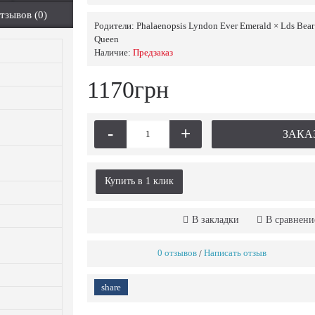
тзывов (0)
Родители:
Phalaenopsis Lyndon Ever Emerald × Lds Bear
Queen
Наличие:
Предзаказ
1170грн
-
+
ЗАКА
Купить в 1 клик
В закладки
В сравнени
0 отзывов
Написать отзыв
/
share