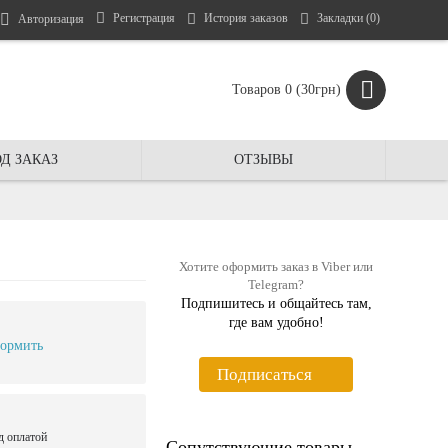
Регистрация
История заказов
Закладки (
0
)
Авторизация
Товаров 0 (30грн)
Д ЗАКАЗ
ОТЗЫВЫ
Хотите оформить заказ в Viber или
Telegram?
Подпишитесь и общайтесь там,
где вам удобно!
ормить
Подписаться
д оплатой
Сопутствующие товары