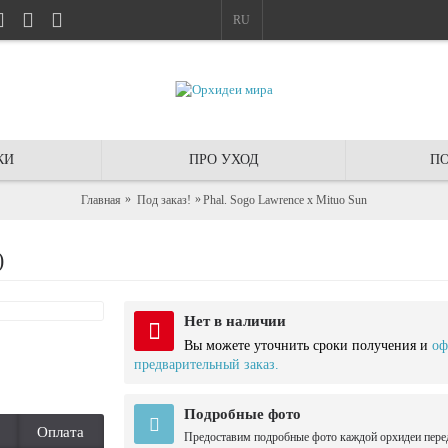
RU
КИ
ПРО УХОД
ПО
Главная
Под заказ!
Phal. Sogo Lawrence x Mituo Sun
)
Нет в наличии
Вы можете уточнить сроки получения и
оф
предварительный заказ.
Подробные фото
Оплата
Предоставим подробные фото каждой орхидеи пере