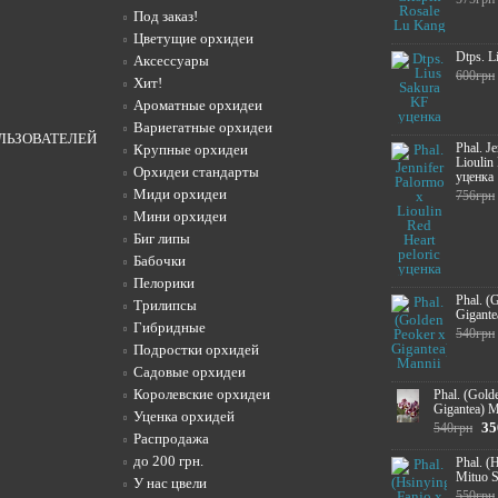
Под заказ!
Цветущие орхидеи
Dtps. L
Аксессуары
600грн
Хит!
Ароматные орхидеи
Вариегатные орхидеи
ЛЬЗОВАТЕЛЕЙ
Phal. J
Крупные орхидеи
Lioulin
Орхидеи стандарты
уценка
Миди орхидеи
756грн
Мини орхидеи
Биг липы
Бабочки
Пелорики
Phal. (
Трилипсы
Gigante
Гибридные
540грн
Подростки орхидей
Садовые орхидеи
Королевские орхидеи
Phal. (Gold
Gigantea) M
Уценка орхидей
35
540грн
Распродажа
до 200 грн.
Phal. (
Mituo 
У нас цвели
550грн