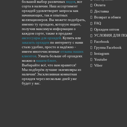
большой выбор различных
видов
, все
Оплата
сорта в наличии. Наш ассортимент
орхидей удовлетворит запросы как
Доставка
начинающих, так и опытных
Возврат и обмен
коллекционеров. Вы можете подобрать,
FAQ
именно ту орхидею, которую ищите,
получив максимум информации о
Орхидеи оптом
каждом сорте, также в продаже
УСЛОВИЯ ДЛЯ ПО
аксессуары для орхидей
. Купить или
Facebook
заказать орхидеи
по интернету с нами
стало удобно, просто и надёжно -
Группа Facebook
имеем многочисленные
отзывы наших
Instagram
клиентов
. Узнать больше об орхидеях
Youtube
можно в
нашем блоге
.
Выбирайте всё, что вам нравится!
Viber
Мы подберём лучшие экземпляры из
наличия! Эксклюзивная комнатная
орхидея через несколько дней уже
будет у вас.