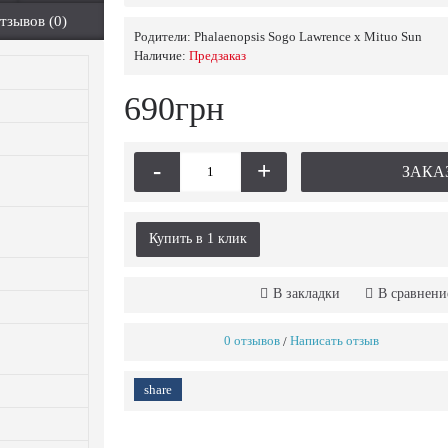
тзывов (0)
Родители:
Phalaenopsis Sogo Lawrence x Mituo Sun
Наличие:
Предзаказ
690грн
-
+
ЗАКА
Купить в 1 клик
В закладки
В сравнени
0 отзывов
Написать отзыв
/
share