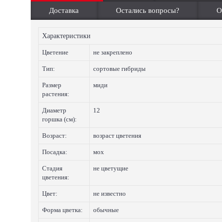
Доставка
Остались вопросы?
О
Характеристики
Цветение
не закреплено
Тип:
сортовые гибриды
Размер
миди
растения:
Диаметр
12
горшка (см):
Возраст:
возраст цветения
Посадка:
мох
Стадия
не цветущие
цветения:
Цвет:
не известно
Форма цветка:
обычные