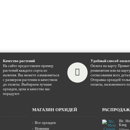
Качество растений
Удобный способ опла
На сайте предоставлен пример
Оплата на карту Приват
растений каждого сорта из
реквизитам или на карту
наличия. Вы можете ознакомиться
согласования всех детал
с размером растения и качеством
Отправка орхидей тольк
до оплаты. Выбираем лучшие
оплаты, наложенного пл
орхидеи, цена и качество вас
порадуют.
МАГАЗИН ОРХИДЕЙ
РАСПРОДА
Blc. Me
Все орхидеи
Kang
Новинки
575грн