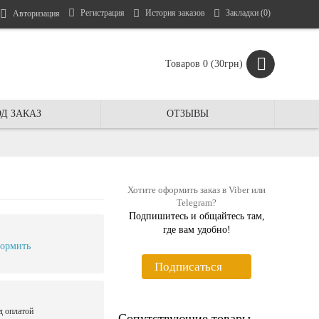
Регистрация
История заказов
Закладки (
0
)
Авторизация
Товаров 0 (30грн)
Д ЗАКАЗ
ОТЗЫВЫ
Хотите оформить заказ в Viber или
Telegram?
Подпишитесь и общайтесь там,
где вам удобно!
ормить
Подписаться
д оплатой
Сопутствующие товары