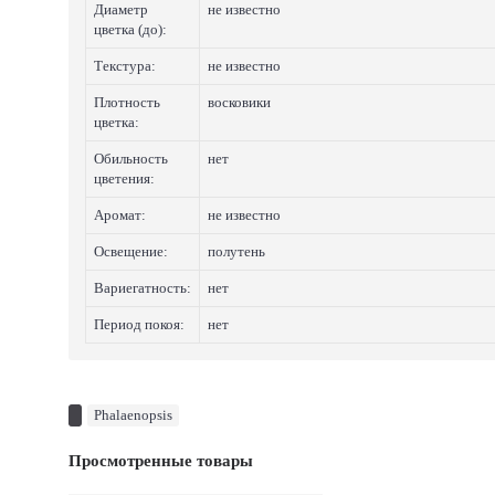
Диаметр
не известно
цветка (до):
Текстура:
не известно
Плотность
восковики
цветка:
Обильность
нет
цветения:
Аромат:
не известно
Освещение:
полутень
Вариегатность:
нет
Период покоя:
нет
Phalaenopsis
Просмотренные товары