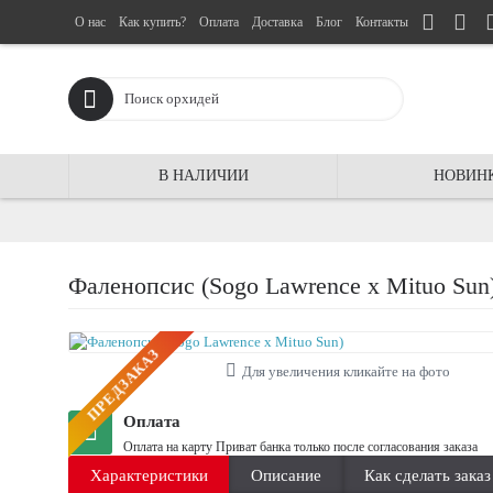
О нас
Как купить?
Оплата
Доставка
Блог
Контакты
В НАЛИЧИИ
НОВИН
Фаленопсис (Sogo Lawrence x Mituo Sun
ПРЕДЗАКАЗ
Для увеличения кликайте на фото
Оплата
Оплата на карту Приват банка только после согласования заказа
Характеристики
Описание
Как сделать заказ