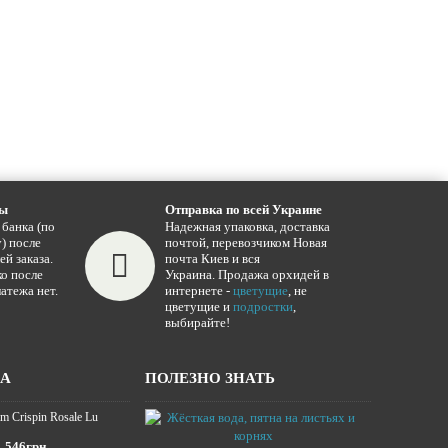
ты
Отправка по всей Украине
 банка (по
Надежная упаковка, доставка
) после
почтой, перевозчиком Новая
ей заказа.
почта Киев и вся
о после
Украина. Продажа орхидей в
атежа нет.
интернете -
цветущие
, не
цветущие и
подростки
,
выбирайте!
ЖА
ПОЛЕЗНО ЗНАТЬ
m Crispin Rosale Lu
Жёсткая вода,
16.01.2025
546грн