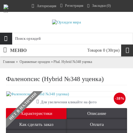
Регистрация
Закладки (
0
)
Авторизация
МЕНЮ
Товаров 0 (30грн)
Главная
Оранжевые орхидеи
Phal. Hybrid №348 уценка
Фаленопсис (Hybrid №348 уценка)
НЕТ В НАЛИЧИИ
-38%
Для увеличения кликайте на фото
Характеристики
Описание
Как сделать заказ
Оплата