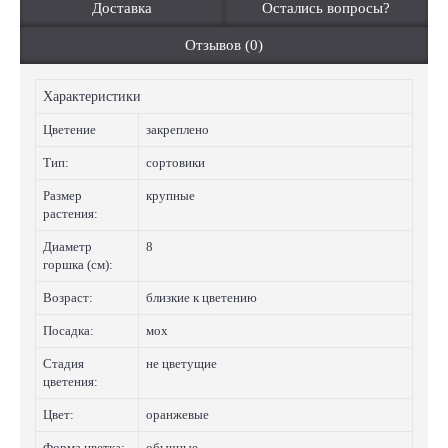
Доставка
Остались вопросы?
Отзывов (0)
Характеристики
Цветение
закреплено
Тип:
сортовики
Размер
крупные
растения:
Диаметр
8
горшка (см):
Возраст:
близкие к цветению
Посадка:
мох
Стадия
не цветущие
цветения:
Цвет:
оранжевые
Форма цветка:
обычные