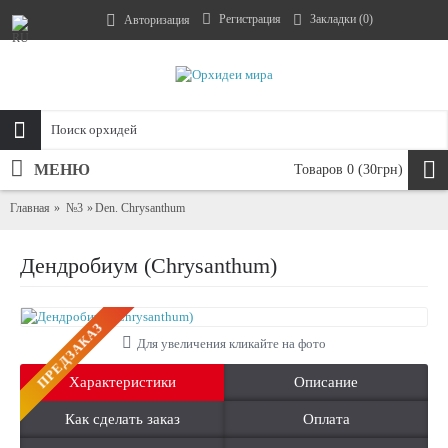
Регистрация
Закладки (
0
)
Авторизация
МЕНЮ
Товаров 0 (30грн)
Главная
№3
Den. Chrysanthum
Дендробиум (Chrysanthum)
ПРЕДЗАКАЗ
Для увеличения кликайте на фото
Характеристики
Описание
Как сделать заказ
Оплата