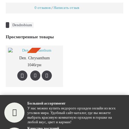
0 отзывов
Написать отзыв
/
Dendrobium
Просмотренные товары
ПРЕДЗАКАЗ
Den. Chrysanthum
1046грн
Большой ассортимент
У нас можно купить недорого орхидеи онлайн из всех
уголков мира. Удобный сайт-каталог, где вы можете
выбрать красивую комнатную орхидею в горшке на
любой вкус, цвет и карман!
Качество растений