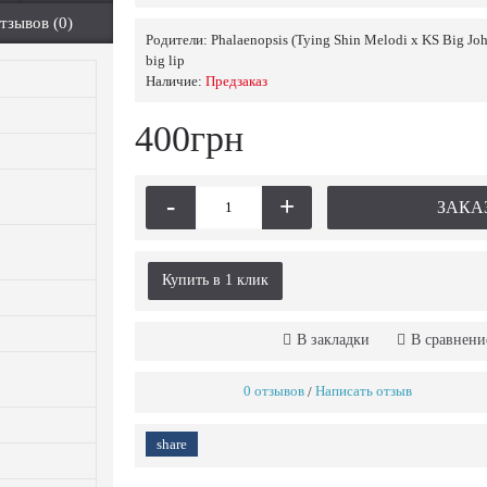
тзывов (0)
Родители:
Phalaenopsis (Tying Shin Melodi x KS Big Jo
big lip
Наличие:
Предзаказ
400грн
-
+
ЗАКА
Купить в 1 клик
В закладки
В сравнени
0 отзывов
Написать отзыв
/
share