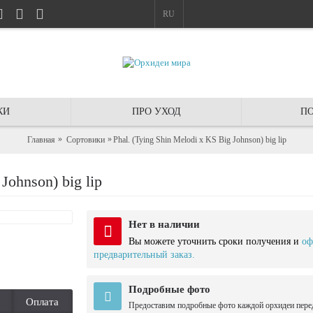
RU
КИ
ПРО УХОД
ПО
Главная
Сортовики
Phal. (Tying Shin Melodi x KS Big Johnson) big lip
Johnson) big lip
Нет в наличии
Вы можете уточнить сроки получения и
оф
предварительный заказ.
Подробные фото
Оплата
Предоставим подробные фото каждой орхидеи пере