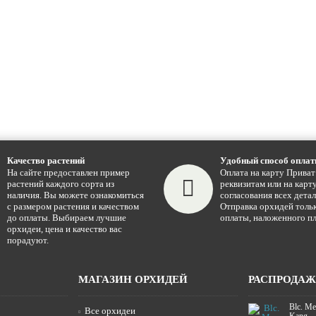
Качество растений
Удобный способ опла
На сайте предоставлен пример
Оплата на карту Приват
растений каждого сорта из
реквизитам или на карту
наличия. Вы можете ознакомиться
согласования всех детал
с размером растения и качеством
Отправка орхидей тольк
до оплаты. Выбираем лучшие
оплаты, наложенного пл
орхидеи, цена и качество вас
порадуют.
МАГАЗИН ОРХИДЕЙ
РАСПРОДА
Blc. Me
Все орхидеи