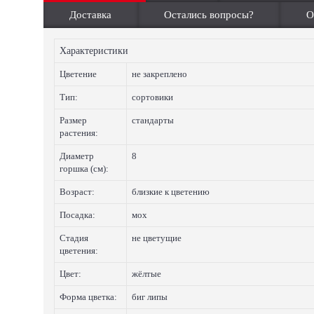
Доставка
Остались вопросы?
О
Характеристики
Цветение
не закреплено
Тип:
сортовики
Размер
стандарты
растения:
Диаметр
8
горшка (см):
Возраст:
близкие к цветению
Посадка:
мох
Стадия
не цветущие
цветения:
Цвет:
жёлтые
Форма цветка:
биг липы