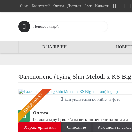
О нас
Как купить?
Оплата
Доставка
Блог
Контакты
В НАЛИЧИИ
НОВИН
Фаленопсис (Tying Shin Melodi x KS Big 
ПРЕДЗАКАЗ
Для увеличения кликайте на фото
Оплата
Оплата на карту Приват банка только после согласования заказа
Характеристики
Описание
Как сделать заказ