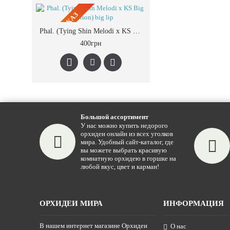
ПРЕДЗАКАЗ
Phal. (Tying Shin Melodi x KS Big Johnson) big lip
400грн
Большой ассортимент
У нас можно купить недорого
орхидеи онлайн из всех уголков
мира. Удобный сайт-каталог, где
вы можете выбрать красивую
комнатную орхидею в горшке на
любой вкус, цвет и карман!
ОРХИДЕИ МИРА
ИНФОРМАЦИЯ
В нашем интернет магазине Орхидеи
О нас