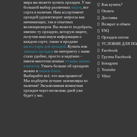
мира вы можете купить орхидеи. У нас
Как купить?
большой выбор различных
видов
, все
Оплата
сорта в наличии. Наш ассортимент
орхидей удовлетворит запросы как
Доставка
начинающих, так и опытных
Возврат и обмен
коллекционеров. Вы можете подобрать,
FAQ
именно ту орхидею, которую ищите,
получив максимум информации о
Орхидеи оптом
каждом сорте, также в продаже
УСЛОВИЯ ДЛЯ ПО
аксессуары для орхидей
. Купить или
Facebook
заказать орхидеи
по интернету с нами
стало удобно, просто и надёжно -
Группа Facebook
имеем многочисленные
отзывы наших
Instagram
клиентов
. Узнать больше об орхидеях
Youtube
можно в
нашем блоге
.
Выбирайте всё, что вам нравится!
Viber
Мы подберём лучшие экземпляры из
наличия! Эксклюзивная комнатная
орхидея через несколько дней уже
будет у вас.