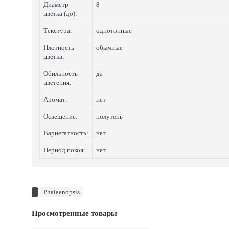
Диаметр
8
цветка (до):
Текстура:
однотонные
Плотность
обычные
цветка:
Обильность
да
цветения:
Аромат:
нет
Освещение:
полутень
Вариегатность:
нет
Период покоя:
нет
Phalaenopsis
Просмотренные товары