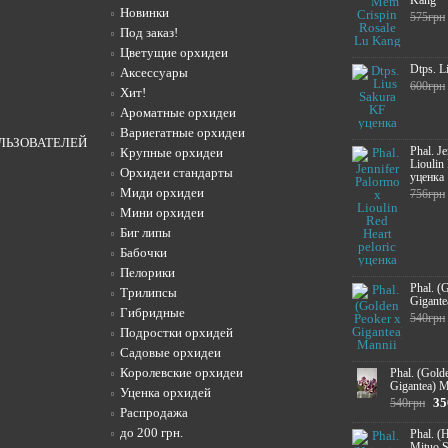
Kang
Новинки
575грн
Под заказ!
Цветущие орхидеи
Dtps. L
Аксессуары
600грн
Хит!
Ароматные орхидеи
Вариегатные орхидеи
ЛЬЗОВАТЕЛЕЙ
Phal. J
Крупные орхидеи
Lioulin
Орхидеи стандарты
уценка
Миди орхидеи
756грн
Мини орхидеи
Биг липы
Бабочки
Пелорики
Phal. (
Трилипсы
Gigante
Гибридные
540грн
Подростки орхидей
Садовые орхидеи
Королевские орхидеи
Phal. (Gold
Gigantea) M
Уценка орхидей
35
540грн
Распродажа
до 200 грн.
Phal. (
Mituo 