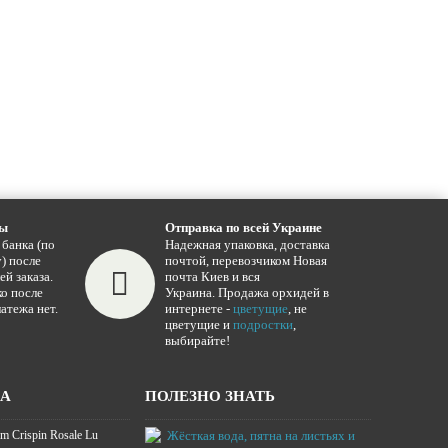
ты
Отправка по всей Украине
 банка (по
Надежная упаковка, доставка
) после
почтой, перевозчиком Новая
ей заказа.
почта Киев и вся
о после
Украина. Продажа орхидей в
атежа нет.
интернете -
цветущие
, не
цветущие и
подростки
,
выбирайте!
ЖА
ПОЛЕЗНО ЗНАТЬ
m Crispin Rosale Lu
Жёсткая вода,