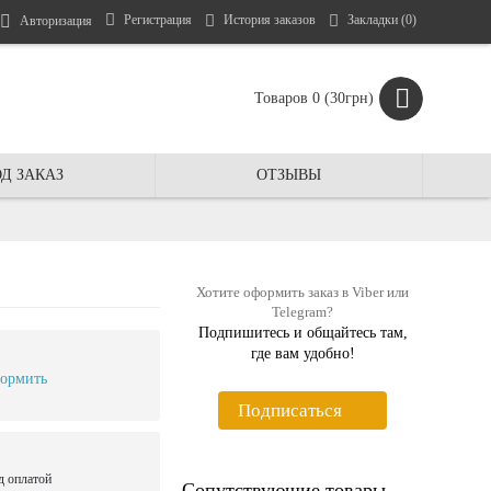
Регистрация
История заказов
Закладки (
0
)
Авторизация
Товаров 0 (30грн)
Д ЗАКАЗ
ОТЗЫВЫ
Хотите оформить заказ в Viber или
Telegram?
Подпишитесь и общайтесь там,
где вам удобно!
ормить
Подписаться
д оплатой
Сопутствующие товары