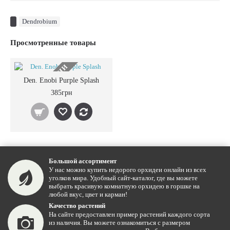
Dendrobium
Просмотренные товары
НЕТ В НАЛИЧИИ
Den. Enobi Purple Splash
385грн
Большой ассортимент
У нас можно купить недорого орхидеи онлайн из всех
уголков мира. Удобный сайт-каталог, где вы можете
выбрать красивую комнатную орхидею в горшке на
любой вкус, цвет и карман!
Качество растений
На сайте предоставлен пример растений каждого сорта
из наличия. Вы можете ознакомиться с размером