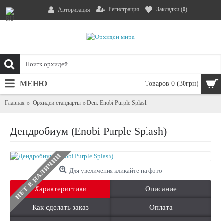
Регистрация
Закладки (
0
)
Авторизация
МЕНЮ
Товаров 0 (30грн)
Главная
Орхидеи стандарты
Den. Enobi Purple Splash
Дендробиум (Enobi Purple Splash)
НЕТ В НАЛИЧИИ
Для увеличения кликайте на фото
Характеристики
Описание
Как сделать заказ
Оплата