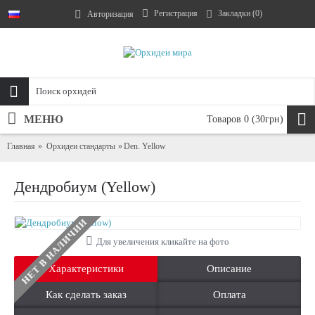
Регистрация
Закладки (
0
)
Авторизация
МЕНЮ
Товаров 0 (30грн)
Главная
Орхидеи стандарты
Den. Yellow
Дендробиум (Yellow)
НЕТ В НАЛИЧИИ
Для увеличения кликайте на фото
Характеристики
Описание
Как сделать заказ
Оплата