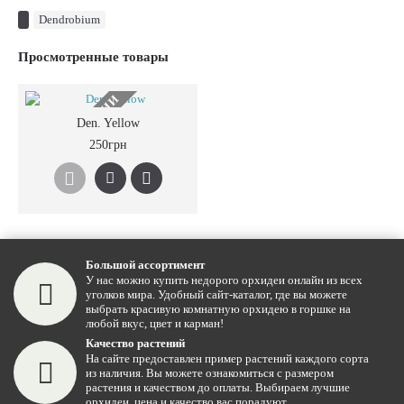
Dendrobium
Просмотренные товары
НЕТ В НАЛИЧИИ
Den. Yellow
250грн
Большой ассортимент
У нас можно купить недорого орхидеи онлайн из всех
уголков мира. Удобный сайт-каталог, где вы можете
выбрать красивую комнатную орхидею в горшке на
любой вкус, цвет и карман!
Качество растений
На сайте предоставлен пример растений каждого сорта
из наличия. Вы можете ознакомиться с размером
растения и качеством до оплаты. Выбираем лучшие
орхидеи, цена и качество вас порадуют.