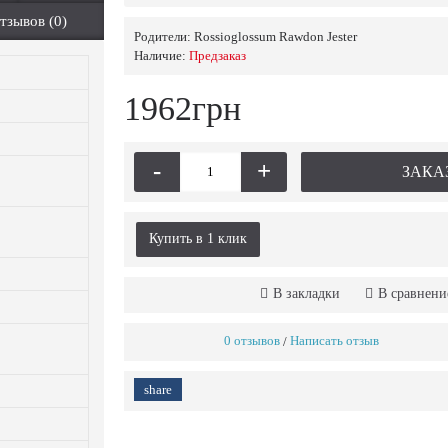
тзывов (0)
Родители:
Rossioglossum Rawdon Jester
Наличие:
Предзаказ
1962грн
-
+
ЗАКА
Купить в 1 клик
В закладки
В сравнени
0 отзывов
Написать отзыв
/
share