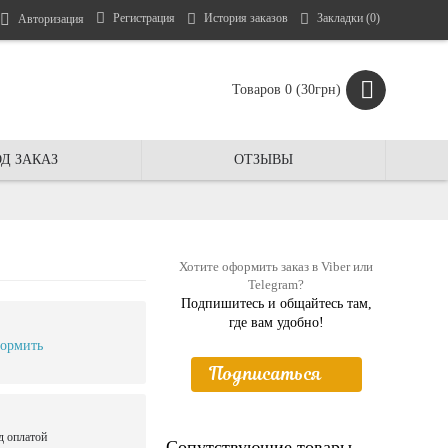
Регистрация
История заказов
Закладки (
0
)
Авторизация
Товаров 0 (30грн)
Д ЗАКАЗ
ОТЗЫВЫ
Хотите оформить заказ в Viber или
Telegram?
Подпишитесь и общайтесь там,
где вам удобно!
ормить
Подписаться
д оплатой
Сопутствующие товары