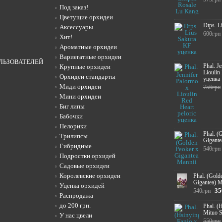
Под заказ!
Цветущие орхидеи
Dtps. L
Аксессуары
600грн
Хит!
Ароматные орхидеи
Вариегатные орхидеи
ЛЬЗОВАТЕЛЕЙ
Phal. J
Крупные орхидеи
Lioulin
Орхидеи стандарты
уценка
Миди орхидеи
756грн
Мини орхидеи
Биг липы
Бабочки
Пелорики
Phal. (
Трилипсы
Gigante
Гибридные
540грн
Подростки орхидей
Садовые орхидеи
Королевские орхидеи
Phal. (Gold
Gigantea) M
Уценка орхидей
35
540грн
Распродажа
до 200 грн.
Phal. (
Mituo 
У нас цвели
550грн