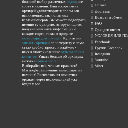
большой выбор различных
видов
, все
Оплата
сорта в наличии. Наш ассортимент
орхидей удовлетворит запросы как
Доставка
начинающих, так и опытных
Возврат и обмен
коллекционеров. Вы можете подобрать,
FAQ
именно ту орхидею, которую ищите,
получив максимум информации о
Орхидеи оптом
каждом сорте, также в продаже
УСЛОВИЯ ДЛЯ ПО
аксессуары для орхидей
. Купить или
Facebook
заказать орхидеи
по интернету с нами
стало удобно, просто и надёжно -
Группа Facebook
имеем многочисленные
отзывы наших
Instagram
клиентов
. Узнать больше об орхидеях
Youtube
можно в
нашем блоге
.
Выбирайте всё, что вам нравится!
Viber
Мы подберём лучшие экземпляры из
наличия! Эксклюзивная комнатная
орхидея через несколько дней уже
будет у вас.