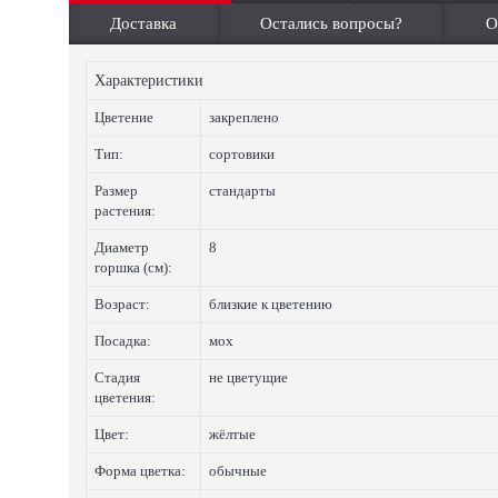
Доставка
Остались вопросы?
О
Характеристики
Цветение
закреплено
Тип:
сортовики
Размер
стандарты
растения:
Диаметр
8
горшка (см):
Возраст:
близкие к цветению
Посадка:
мох
Стадия
не цветущие
цветения:
Цвет:
жёлтые
Форма цветка:
обычные