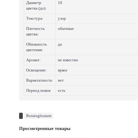
Диаметр
10
цветка (до):
Текстура:
узор
Плотность
обычные
цветка:
Обильность
да
цветения:
Аромат:
не известно
Освещение:
яркое
Вариегатность:
нет
Период покоя:
есть
Rossioglossum
Просмотренные товары