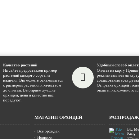
Качество растений
Удобный способ опла
На сайте предоставлен пример
Оплата на карту Приват
растений каждого сорта из
реквизитам или на карту
наличия. Вы можете ознакомиться
согласования всех детал
с размером растения и качеством
Отправка орхидей тольк
до оплаты. Выбираем лучшие
оплаты, наложенного пл
орхидеи, цена и качество вас
порадуют.
МАГАЗИН ОРХИДЕЙ
РАСПРОДА
Blc. Me
Все орхидеи
Kang
Новинки
575грн