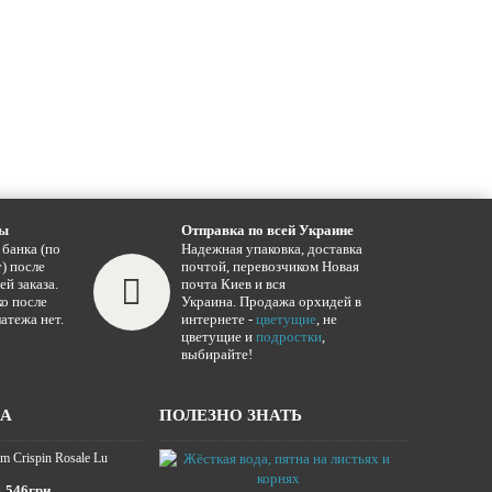
ты
Отправка по всей Украине
 банка (по
Надежная упаковка, доставка
) после
почтой, перевозчиком Новая
ей заказа.
почта Киев и вся
о после
Украина. Продажа орхидей в
атежа нет.
интернете -
цветущие
, не
цветущие и
подростки
,
выбирайте!
ЖА
ПОЛЕЗНО ЗНАТЬ
m Crispin Rosale Lu
Жёсткая вода,
16.01.2025
546грн