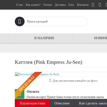
О нас
Как купить?
Оплата
Доставка
Блог
Контакты
В НАЛИЧИИ
НОВИН
Каттлея (Pink Empress Ju-Sen)
ПРЕДЗАКАЗ
Для увеличения кликайте на фото
Оплата
Оплата на карту Приват банка только после согласования заказа
Характеристики
Описание
Как сделать заказ