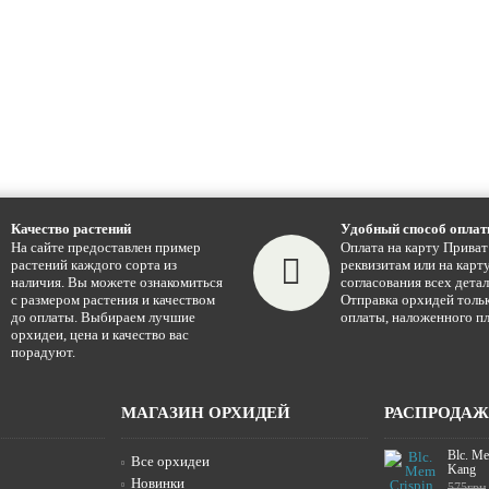
Качество растений
Удобный способ опла
На сайте предоставлен пример
Оплата на карту Приват
растений каждого сорта из
реквизитам или на карту
наличия. Вы можете ознакомиться
согласования всех детал
с размером растения и качеством
Отправка орхидей тольк
до оплаты. Выбираем лучшие
оплаты, наложенного пл
орхидеи, цена и качество вас
порадуют.
МАГАЗИН ОРХИДЕЙ
РАСПРОДА
Blc. Me
Все орхидеи
Kang
Новинки
575грн