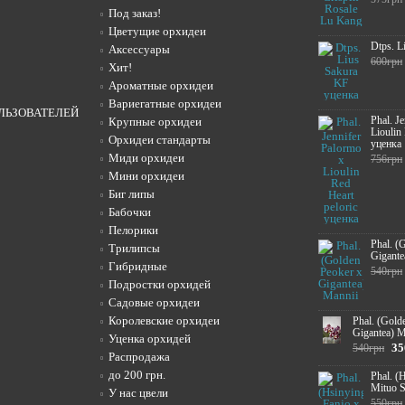
Под заказ!
Цветущие орхидеи
Dtps. L
Аксессуары
600грн
Хит!
Ароматные орхидеи
Вариегатные орхидеи
ЛЬЗОВАТЕЛЕЙ
Phal. J
Крупные орхидеи
Lioulin
Орхидеи стандарты
уценка
Миди орхидеи
756грн
Мини орхидеи
Биг липы
Бабочки
Пелорики
Phal. (
Трилипсы
Gigante
Гибридные
540грн
Подростки орхидей
Садовые орхидеи
Королевские орхидеи
Phal. (Gold
Gigantea) M
Уценка орхидей
35
540грн
Распродажа
до 200 грн.
Phal. (
Mituo 
У нас цвели
550грн