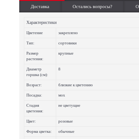
Доставка
Остались вопросы?
О
Характеристики
Цветение
закреплено
Тип:
сортовики
Размер
крупные
растения:
Диаметр
8
горшка (см):
Возраст:
близкие к цветению
Посадка:
мох
Стадия
не цветущие
цветения:
Цвет:
розовые
Форма цветка:
обычные