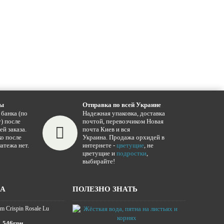
ты
Отправка по всей Украине
 банка (по
Надежная упаковка, доставка
) после
почтой, перевозчиком Новая
ей заказа.
почта Киев и вся
о после
Украина. Продажа орхидей в
атежа нет.
интернете -
цветущие
, не
цветущие и
подростки
,
выбирайте!
ЖА
ПОЛЕЗНО ЗНАТЬ
m Crispin Rosale Lu
Жёсткая вода,
16.01.2025
546грн