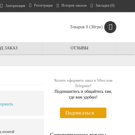
Регистрация
История заказов
Закладки (
0
)
Авторизация
Товаров 0 (30грн)
Д ЗАКАЗ
ОТЗЫВЫ
Хотите оформить заказ в Viber или
Telegram?
Подпишитесь и общайтесь там,
где вам удобно!
ормить
Подписаться
д оплатой
Сопутствующие товары