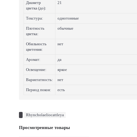
Диаметр
21
цветка (до):
Текстура:
однотонные
Плотность
обычные
цветка:
Обильность
нет
цветения:
Аромат:
да
Освещение:
яркое
Вариегатность:
нет
Период покоя:
есть
Rhyncholaeliocattleya
Просмотренные товары