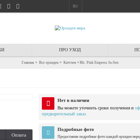
RU
КИ
ПРО УХОД
ПО
Главная
Все орхидеи
Каттлеи
Rlc. Pink Empress Ju-Sen
Нет в наличии
Вы можете уточнить сроки получения и
оф
предварительный заказ.
Подробные фото
Оплата
Предоставим подробные фото каждой орхидеи пере