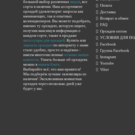
большой выбор различных
видов
, все
Оплата
сорта в наличии. Наш ассортимент
орхидей удовлетворит запросы как
Доставка
начинающих, так и опытных
Возврат и обмен
коллекционеров. Вы можете подобрать,
FAQ
именно ту орхидею, которую ищите,
получив максимум информации о
Орхидеи оптом
каждом сорте, также в продаже
УСЛОВИЯ ДЛЯ ПО
аксессуары для орхидей
. Купить или
Facebook
заказать орхидеи
по интернету с нами
стало удобно, просто и надёжно -
Группа Facebook
имеем многочисленные
отзывы наших
Instagram
клиентов
. Узнать больше об орхидеях
Youtube
можно в
нашем блоге
.
Выбирайте всё, что вам нравится!
Viber
Мы подберём лучшие экземпляры из
наличия! Эксклюзивная комнатная
орхидея через несколько дней уже
будет у вас.