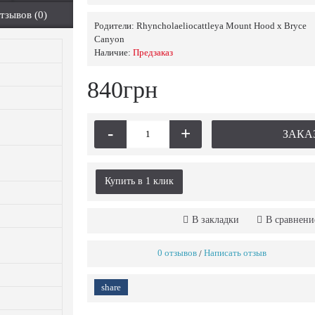
тзывов (0)
Родители:
Rhyncholaeliocattleya Mount Hood x Bryce
Canyon
Наличие:
Предзаказ
840грн
-
+
ЗАКА
Купить в 1 клик
В закладки
В сравнени
0 отзывов
Написать отзыв
/
share