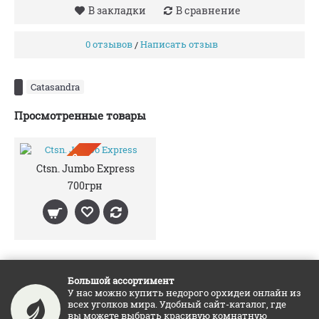
В закладки
В сравнение
0 отзывов
Написать отзыв
/
Catasandra
Просмотренные товары
ПРЕДЗАКАЗ
Ctsn. Jumbo Express
700грн
Большой ассортимент
У нас можно купить недорого орхидеи онлайн из
всех уголков мира. Удобный сайт-каталог, где
вы можете выбрать красивую комнатную