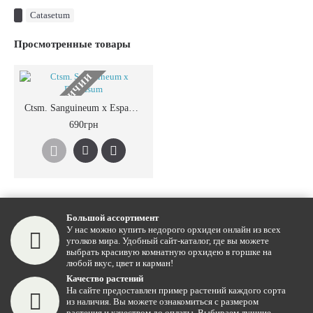
Catasetum
Просмотренные товары
НЕТ В НАЛИЧИИ
Ctsm. Sanguineum x Espansum
690грн
Большой ассортимент
У нас можно купить недорого орхидеи онлайн из всех
уголков мира. Удобный сайт-каталог, где вы можете
выбрать красивую комнатную орхидею в горшке на
любой вкус, цвет и карман!
Качество растений
На сайте предоставлен пример растений каждого сорта
из наличия. Вы можете ознакомиться с размером
растения и качеством до оплаты. Выбираем лучшие