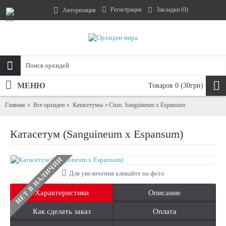
Регистрация
Закладки (
0
)
Авторизация
МЕНЮ
Товаров 0 (30грн)
Главная
Все орхидеи
Катасетумы
Ctsm. Sanguineum x Espansum
Катасетум (Sanguineum x Espansum)
НЕТ В НАЛИЧИИ
Для увеличения кликайте на фото
Характеристики
Описание
Как сделать заказ
Оплата