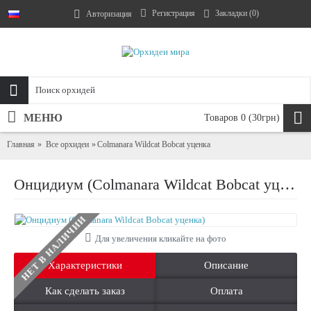
Регистрация
Закладки (
0
)
Авторизация
МЕНЮ
Товаров 0 (30грн)
Главная
Все орхидеи
Colmanara Wildcat Bobcat уценка
Онцидиум (Colmanara Wildcat Bobcat уценка)
НЕТ В НАЛИЧИИ
Для увеличения кликайте на фото
Характеристики
Описание
Как сделать заказ
Оплата