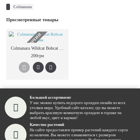
Colmanara
Просмотренные товары
НЕТ В НАЛИЧИИ
Colmanara Wildcat Bobcat уценка
200грн
Большой ассортимент
У нас можно купить недорого орхидеи онлайн из всех
уголков мира. Удобный сайт-каталог, где вы можете
выбрать красивую комнатную орхидею в горшке на
любой вкус, цвет и карман!
Качество растений
На сайте предоставлен пример растений каждого сорта
из наличия. Вы можете ознакомиться с размером
растения и качеством до оплаты. Выбираем лучшие