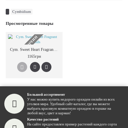
Cymbidium
Просмотренные товары
НЕТ В НАЛИЧИИ
Cym. Sweet Heart Fragrant Orchids
1165грн
Большой ассортимент
У нас можно купить недорого орхидеи онлайн из всех
уголков мира. Удобный сайт-каталог, где вы можете
выбрать красивую комнатную орхидею в горшке на
любой вкус, цвет и карман!
Качество растений
На сайте предоставлен пример растений каждого сорта