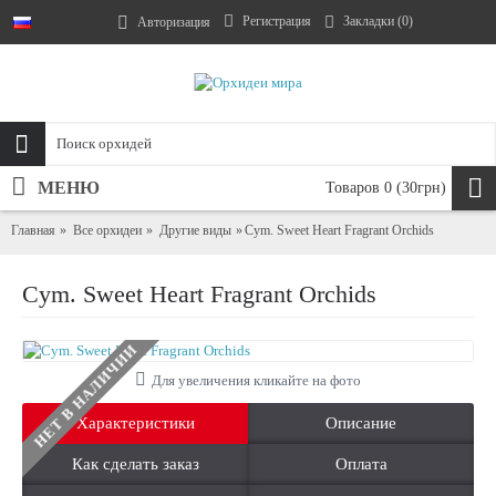
Регистрация
Закладки (
0
)
Авторизация
МЕНЮ
Товаров 0 (30грн)
Главная
Все орхидеи
Другие виды
Cym. Sweet Heart Fragrant Orchids
Cym. Sweet Heart Fragrant Orchids
НЕТ В НАЛИЧИИ
Для увеличения кликайте на фото
Характеристики
Описание
Как сделать заказ
Оплата