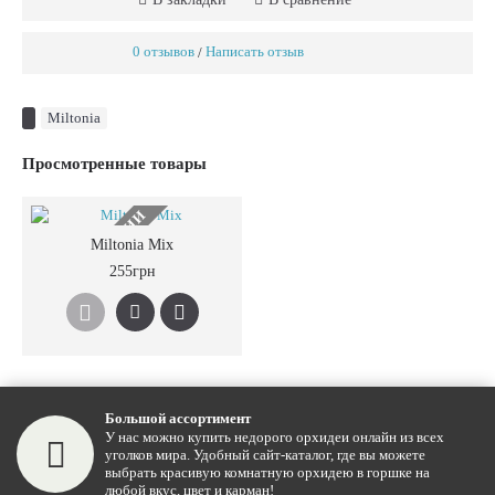
0 отзывов
Написать отзыв
/
Miltonia
Просмотренные товары
НЕТ В НАЛИЧИИ
Miltonia Mix
255грн
Большой ассортимент
У нас можно купить недорого орхидеи онлайн из всех
уголков мира. Удобный сайт-каталог, где вы можете
выбрать красивую комнатную орхидею в горшке на
любой вкус, цвет и карман!