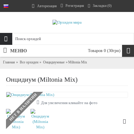
Регистрация
Закладки (
0
)
Авторизация
МЕНЮ
Товаров 0 (30грн)
Главная
Все орхидеи
Онцидиумные
Miltonia Mix
Онцидиум (Miltonia Mix)
НЕТ В НАЛИЧИИ
Для увеличения кликайте на фото