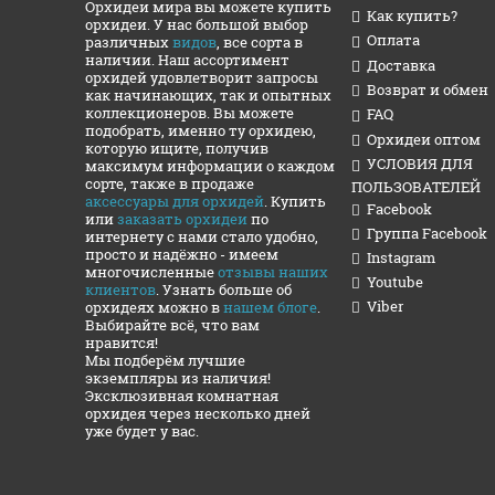
Орхидеи мира вы можете купить
Как купить?
орхидеи. У нас большой выбор
Оплата
различных
видов
, все сорта в
наличии. Наш ассортимент
Доставка
орхидей удовлетворит запросы
Возврат и обмен
как начинающих, так и опытных
коллекционеров. Вы можете
FAQ
подобрать, именно ту орхидею,
Орхидеи оптом
которую ищите, получив
УСЛОВИЯ ДЛЯ
максимум информации о каждом
сорте, также в продаже
ПОЛЬЗОВАТЕЛЕЙ
аксессуары для орхидей
. Купить
Facebook
или
заказать орхидеи
по
Группа Facebook
интернету с нами стало удобно,
просто и надёжно - имеем
Instagram
многочисленные
отзывы наших
Youtube
клиентов
. Узнать больше об
Viber
орхидеях можно в
нашем блоге
.
Выбирайте всё, что вам
нравится!
Мы подберём лучшие
экземпляры из наличия!
Эксклюзивная комнатная
орхидея через несколько дней
уже будет у вас.