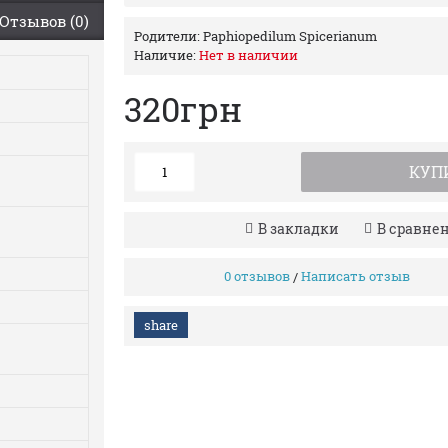
Отзывов (0)
Родители:
Paphiopedilum Spicerianum
Наличие:
Нет в наличии
320грн
КУП
В закладки
В сравне
0 отзывов
Написать отзыв
/
share