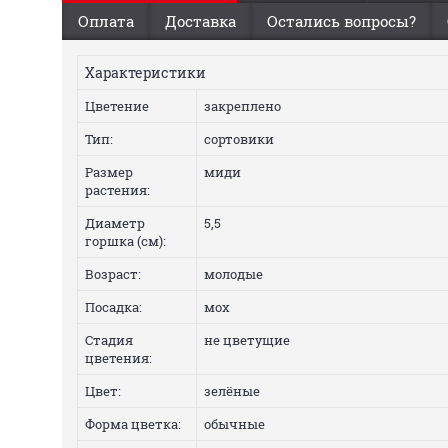
Оплата
Доставка
Остались вопросы?
Характеристики
Цветение
закреплено
Тип:
сортовики
Размер
миди
растения:
Диаметр
5,5
горшка (см):
Возраст:
молодые
Посадка:
мох
Стадия
не цветущие
цветения:
Цвет:
зелёные
Форма цветка:
обычные