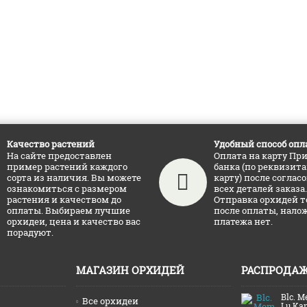
Качество растений
Удобный способ опл
На сайте предоставлен
Оплата на карту Пр
пример растений каждого
банка (по реквизит
сорта из наличия. Вы можете
карту) после соглас
ознакомиться с размером
всех деталей заказа.
растения и качеством до
Отправка орхидей т
оплаты. Выбираем лучшие
после оплаты, нало
орхидеи, цена и качество вас
платежа нет.
порадуют.
МАГАЗИН ОРХИДЕЙ
РАСПРОДА
Blc. M
Все орхидеи
Lu Ka