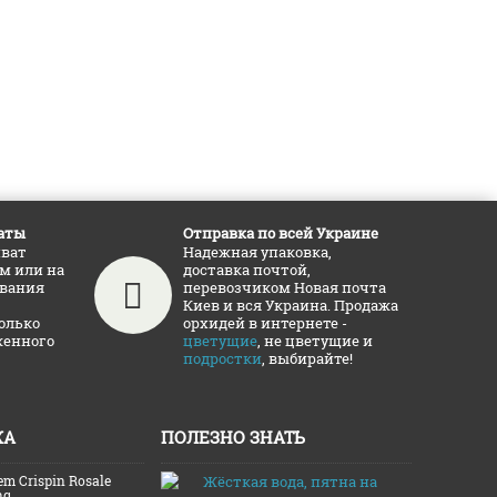
аты
Отправка по всей Украине
иват
Надежная упаковка,
ам или на
доставка почтой,
ования
перевозчиком Новая почта
Киев и вся Украина. Продажа
олько
орхидей в интернете -
женного
цветущие
, не цветущие и
подростки
, выбирайте!
ЖА
ПОЛЕЗНО ЗНАТЬ
em Crispin Rosale
Жёсткая во
ng