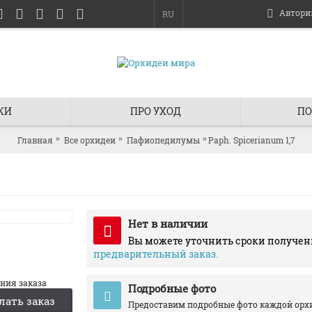
Автори
RU
КИ
ПРО УХОД
ПО
Главная
Все орхидеи
Пафиопедилумы
Paph. Spicerianum 1,7
Нет в наличии
Вы можете уточнить сроки получен
предварительный заказ.
ания заказа
Подробные фото
лать заказ
Предоставим подробные фото каждой орх