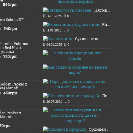
16.01.2025
546грн
н
Пятнистость листьев
14.01.2025
0
Lius Sakura KF
а
Ризоктониоз, бурая гниль
540грн
н
11.01.2025
0
Сухая гниль
Jennifer Palormo
04.01.2025
0
lin Red Heart
c уценка
Южная скл
720грн
н
03.01.2025
Как помочь
13.08.2024
Перегрев и
(Golden Peoker x
12.08.2024
ea) Mannii
450грн
н
Летнее цветение орхидей
26.07.2024
0
Изменчивая
lden Peoker x
20.11.2021
 Mannii
50грн
Орхидеи в природе