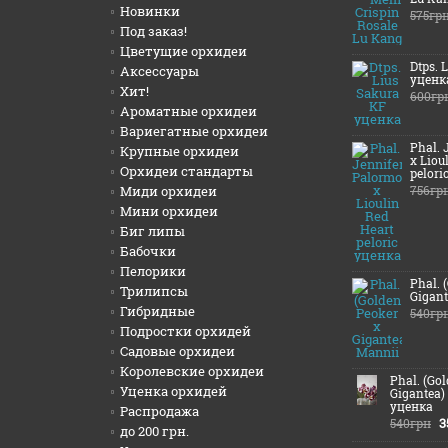
Новинки
575гр
Под заказ!
Цветущие орхидеи
Dtps. 
Аксессуары
уценк
Хит!
600гр
Ароматные орхидеи
Вариегатные орхидеи
Phal. 
Крупные орхидеи
x Liou
Орхидеи стандарты
pelori
Миди орхидеи
756гр
Мини орхидеи
Биг липы
Бабочки
Пелорики
Phal. 
Трилипсы
Gigant
Гибридные
540гр
Подростки орхидей
Садовые орхидеи
Королевские орхидеи
Phal. (Go
Уценка орхидей
Gigantea)
уценка
Распродажа
3
540грн
до 200 грн.