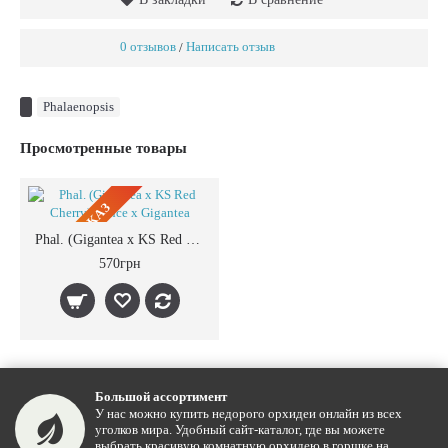
0 отзывов
Написать отзыв
/
Phalaenopsis
Просмотренные товары
ПРЕДЗАКАЗ
Phal. (Gigantea x KS Red Cherry) Prince x Gigantea
570грн
Большой ассортимент
У нас можно купить недорого орхидеи онлайн из всех
уголков мира. Удобный сайт-каталог, где вы можете
выбрать красивую комнатную орхидею в горшке на