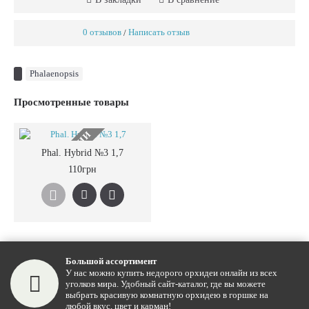
0 отзывов
Написать отзыв
/
Phalaenopsis
Просмотренные товары
НЕТ В НАЛИЧИИ
Phal. Hybrid №3 1,7
110грн
Большой ассортимент
У нас можно купить недорого орхидеи онлайн из всех
уголков мира. Удобный сайт-каталог, где вы можете
выбрать красивую комнатную орхидею в горшке на
любой вкус, цвет и карман!