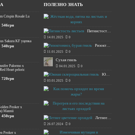
ЖА
ПОЛЕЗНО ЗНАТЬ
m Crispin Rosale Lu
Жёсткая вода,
16.01.2025
546грн
Пятнистость листьев
14.01.2025
0
ius Sakura KF уценка
Ризоктониоз, бурая гниль
540грн
11.01.2025
0
Сухая гниль
ennifer Palormo x
04.01.2025
0
 Red Heart peloric
Южная склероциальная гниль
720грн
03.01.2025
0
Как помочь о
13.08.2024
Перегрев и е
Golden Peoker x
12.08.2024
a) Mannii
450грн
Летнее цветение орхидей
26.07.2024
0
Изменчивая м
en Peoker x