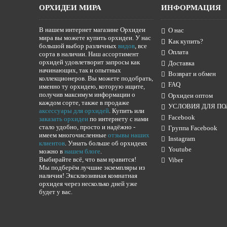
ОРХИДЕИ МИРА
ИНФОРМАЦИЯ
В нашем интернет магазине Орхидеи
О нас
мира вы можете купить орхидеи. У нас
Как купить?
большой выбор различных
видов
, все
Оплата
сорта в наличии. Наш ассортимент
орхидей удовлетворит запросы как
Доставка
начинающих, так и опытных
Возврат и обмен
коллекционеров. Вы можете подобрать,
FAQ
именно ту орхидею, которую ищите,
получив максимум информации о
Орхидеи оптом
каждом сорте, также в продаже
УСЛОВИЯ ДЛЯ ПО
аксессуары для орхидей
. Купить или
Facebook
заказать орхидеи
по интернету с нами
стало удобно, просто и надёжно -
Группа Facebook
имеем многочисленные
отзывы наших
Instagram
клиентов
. Узнать больше об орхидеях
Youtube
можно в
нашем блоге
.
Выбирайте всё, что вам нравится!
Viber
Мы подберём лучшие экземпляры из
наличия! Эксклюзивная комнатная
орхидея через несколько дней уже
будет у вас.