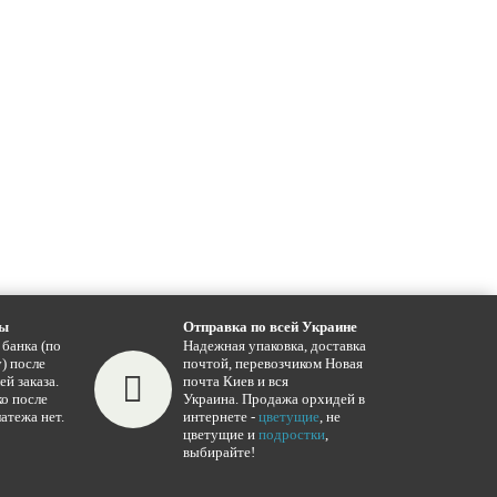
ты
Отправка по всей Украине
 банка (по
Надежная упаковка, доставка
) после
почтой, перевозчиком Новая
ей заказа.
почта Киев и вся
о после
Украина. Продажа орхидей в
атежа нет.
интернете -
цветущие
, не
цветущие и
подростки
,
выбирайте!