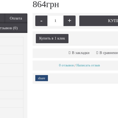
864грн
Оплата
-
+
КУП
тзывов (0)
Купить в 1 клик
В закладки
В сравнени
0 отзывов
Написать отзыв
/
share