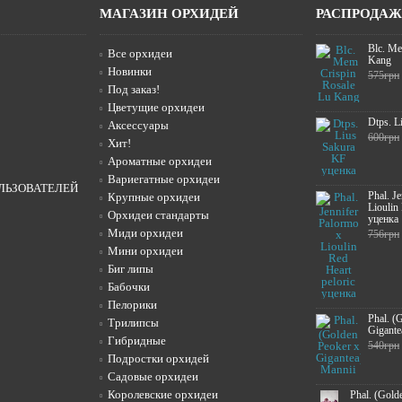
МАГАЗИН ОРХИДЕЙ
РАСПРОДА
Blc. Me
Все орхидеи
Kang
Новинки
575грн
Под заказ!
Цветущие орхидеи
Dtps. L
Аксессуары
600грн
Хит!
Ароматные орхидеи
Вариегатные орхидеи
ЛЬЗОВАТЕЛЕЙ
Phal. J
Крупные орхидеи
Lioulin
Орхидеи стандарты
уценка
Миди орхидеи
756грн
Мини орхидеи
Биг липы
Бабочки
Пелорики
Phal. (
Трилипсы
Gigante
Гибридные
540грн
Подростки орхидей
Садовые орхидеи
Королевские орхидеи
Phal. (Gold