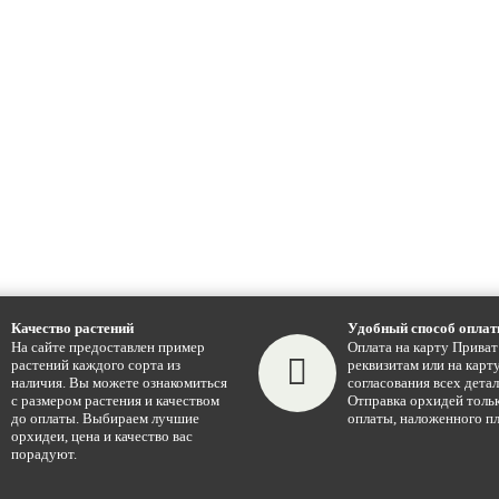
Качество растений
Удобный способ опла
На сайте предоставлен пример
Оплата на карту Приват
растений каждого сорта из
реквизитам или на карту
наличия. Вы можете ознакомиться
согласования всех детал
с размером растения и качеством
Отправка орхидей тольк
до оплаты. Выбираем лучшие
оплаты, наложенного пл
орхидеи, цена и качество вас
порадуют.