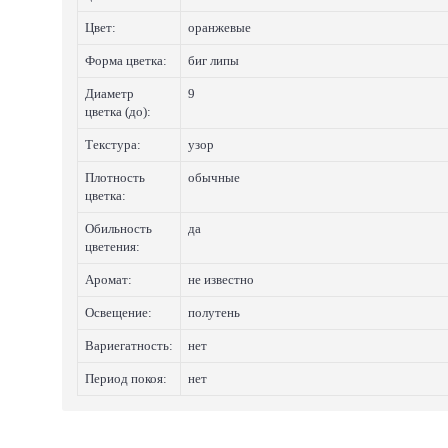
Цвет:
оранжевые
Форма цветка:
биг липы
Диаметр
9
цветка (до):
Текстура:
узор
Плотность
обычные
цветка:
Обильность
да
цветения:
Аромат:
не известно
Освещение:
полутень
Вариегатность:
нет
Период покоя:
нет