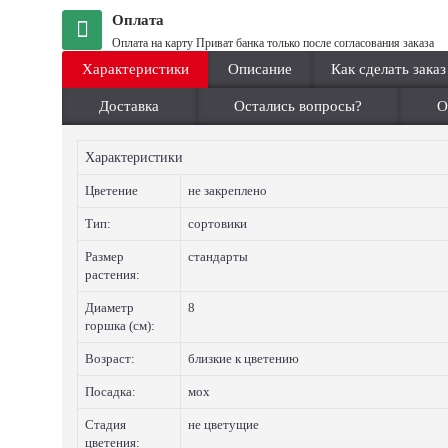
Оплата
Оплата на карту Приват банка только после согласования заказа
Характеристики
Описание
Как сделать заказ
Доставка
Остались вопросы?
О
Характеристики
Цветение
не закреплено
Тип:
сортовики
Размер
стандарты
растения:
Диаметр
8
горшка (см):
Возраст:
близкие к цветению
Посадка:
мох
Стадия
не цветущие
цветения: