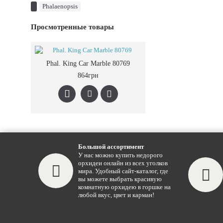
Phalaenopsis
Просмотренные товары
Phal. King Car Marble 80769
864грн
Большой ассортимент
У нас можно купить недорого
орхидеи онлайн из всех уголков
мира. Удобный сайт-каталог, где
вы можете выбрать красивую
комнатную орхидею в горшке на
любой вкус, цвет и карман!