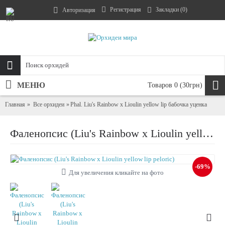
Регистрация
Закладки (
0
)
Авторизация
МЕНЮ
Товаров 0 (30грн)
Главная
Все орхидеи
Phal. Liu's Rainbow x Lioulin yellow lip бабочка уценка
Фаленопсис (Liu's Rainbow x Lioulin yellow lip peloric)
-69%
Для увеличения кликайте на фото