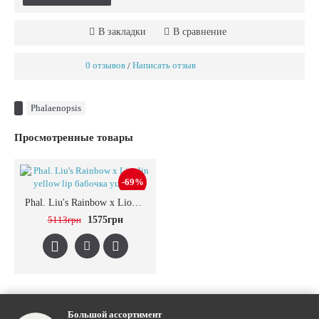
В закладки
В сравнение
0 отзывов
Написать отзыв
/
Phalaenopsis
Просмотренные товары
-69%
Phal. Liu's Rainbow x Lioulin yellow lip бабочка уценка
5113грн
1575грн
Большой ассортимент