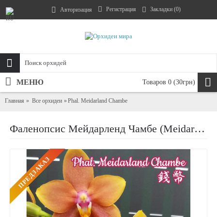
Регистрация
Закладки (
0
)
Авторизация
МЕНЮ
Товаров 0 (30грн)
Главная
Все орхидеи
Phal. Meidarland Chambe
Фаленопсис Мейдарленд Чамбе (Meidarland Chambe)
ПРЕДЗАКАЗ