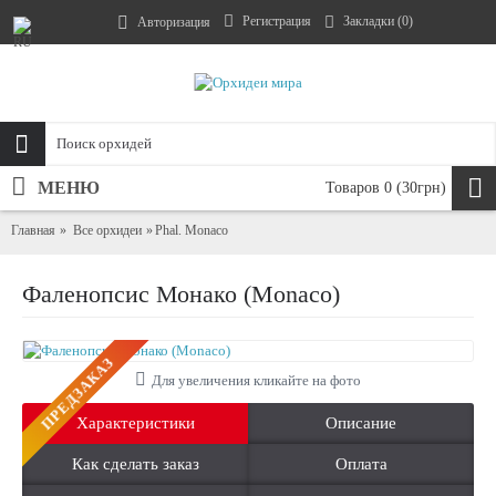
Регистрация
Закладки (
0
)
Авторизация
МЕНЮ
Товаров 0 (30грн)
Главная
Все орхидеи
Phal. Monaco
Фаленопсис Монако (Monaco)
ПРЕДЗАКАЗ
Для увеличения кликайте на фото
Характеристики
Описание
Как сделать заказ
Оплата