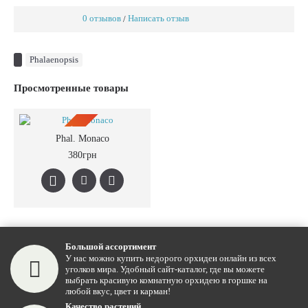
0 отзывов
Написать отзыв
/
Phalaenopsis
Просмотренные товары
ПРЕДЗАКАЗ
Phal. Monaco
380грн
Большой ассортимент
У нас можно купить недорого орхидеи онлайн из всех
уголков мира. Удобный сайт-каталог, где вы можете
выбрать красивую комнатную орхидею в горшке на
любой вкус, цвет и карман!
Качество растений