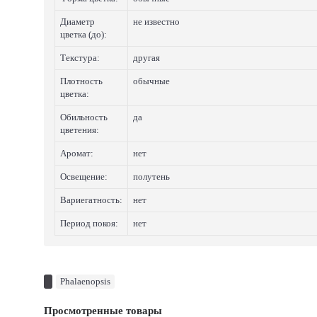
Диаметр
не известно
цветка (до):
Текстура:
другая
Плотность
обычные
цветка:
Обильность
да
цветения:
Аромат:
нет
Освещение:
полутень
Вариегатность:
нет
Период покоя:
нет
Phalaenopsis
Просмотренные товары