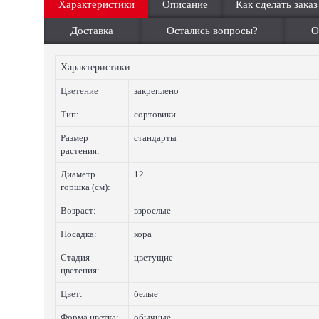
Характеристики
Описание
Как сделать заказ
Доставка
Остались вопросы?
О
Характеристики
Цветение
закреплено
Тип:
сортовики
Размер
стандарты
растения:
Диаметр
12
горшка (см):
Возраст:
взрослые
Посадка:
кора
Стадия
цветущие
цветения:
Цвет:
белые
Форма цветка:
обычные