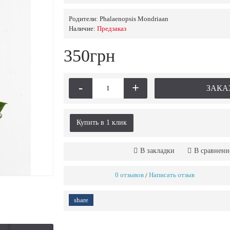
Родители:
Phalaenopsis Mondriaan
Наличие:
Предзаказ
350грн
-
+
ЗАКА
Купить в 1 клик
В закладки
В сравнени
0 отзывов
Написать отзыв
/
share