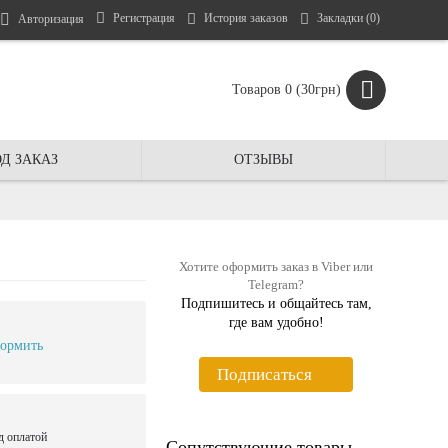
Регистрация
История заказов
Закладки (
0
)
Авторизация
Товаров 0 (30грн)
Д ЗАКАЗ
ОТЗЫВЫ
Хотите оформить заказ в Viber или
Telegram?
Подпишитесь и общайтесь там,
где вам удобно!
ормить
Подписаться
д оплатой
Сопутствующие товары