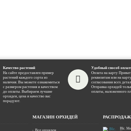
Качество растений
Удобный способ опла
На сайте предоставлен пример
Оплата на карту Приват
растений каждого сорта из
реквизитам или на карту
наличия. Вы можете ознакомиться
согласования всех детал
с размером растения и качеством
Отправка орхидей тольк
до оплаты. Выбираем лучшие
оплаты, наложенного пл
орхидеи, цена и качество вас
порадуют.
МАГАЗИН ОРХИДЕЙ
РАСПРОДА
Blc. Me
Все орхидеи