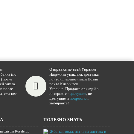
ты
Отправка по всей Украине
 банка (по
Надежная упаковка, доставка
) после
почтой, перевозчиком Новая
ей заказа.
почта Киев и вся
о после
Украина. Продажа орхидей в
атежа нет.
интернете -
цветущие
, не
цветущие и
подростки
,
выбирайте!
ЖА
ПОЛЕЗНО ЗНАТЬ
m Crispin Rosale Lu
Жёсткая вода,