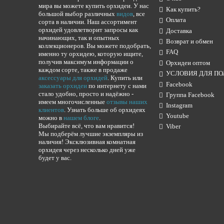
мира вы можете купить орхидеи. У нас
Как купить?
большой выбор различных
видов
, все
Оплата
сорта в наличии. Наш ассортимент
орхидей удовлетворит запросы как
Доставка
начинающих, так и опытных
Возврат и обмен
коллекционеров. Вы можете подобрать,
FAQ
именно ту орхидею, которую ищите,
получив максимум информации о
Орхидеи оптом
каждом сорте, также в продаже
УСЛОВИЯ ДЛЯ ПО
аксессуары для орхидей
. Купить или
Facebook
заказать орхидеи
по интернету с нами
стало удобно, просто и надёжно -
Группа Facebook
имеем многочисленные
отзывы наших
Instagram
клиентов
. Узнать больше об орхидеях
Youtube
можно в
нашем блоге
.
Выбирайте всё, что вам нравится!
Viber
Мы подберём лучшие экземпляры из
наличия! Эксклюзивная комнатная
орхидея через несколько дней уже
будет у вас.