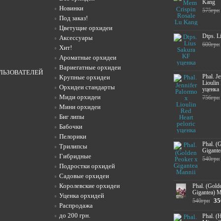
Kang
Новинки
575грн
Под заказ!
Цветущие орхидеи
Dtps. L
Аксессуары
600грн
Хит!
Ароматные орхидеи
Вариегатные орхидеи
ЛЬЗОВАТЕЛЕЙ
Phal. J
Крупные орхидеи
Lioulin
Орхидеи стандарты
уценка
Миди орхидеи
756грн
Мини орхидеи
Биг липы
Бабочки
Пелорики
Phal. (
Трилипсы
Gigante
Гибридные
540грн
Подростки орхидей
Садовые орхидеи
Королевские орхидеи
Phal. (Gold
Gigantea) M
Уценка орхидей
35
540грн
Распродажа
до 200 грн.
Phal. (