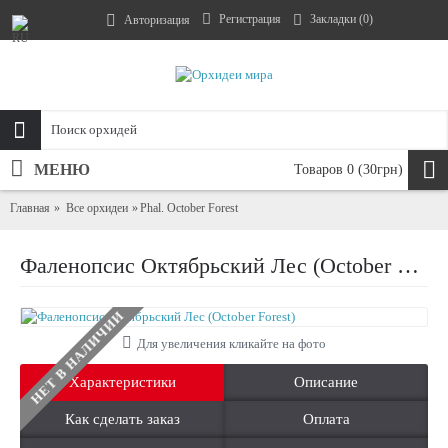
Регистрация
Закладки (
0
)
Авторизация
МЕНЮ
Товаров 0 (30грн)
Главная
Все орхидеи
Phal. October Forest
Фаленопсис Октябрьский Лес (October Forest)
НЕТ В НАЛИЧИИ
Для увеличения кликайте на фото
Характеристики
Описание
Как сделать заказ
Оплата