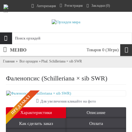
Регистрация
Закладки (
0
)
Авторизация
МЕНЮ
Товаров 0 (30грн)
Главная
Все орхидеи
Phal. Schilleriana × sib SWR
Фаленопсис (Schilleriana × sib SWR)
ПРЕДЗАКАЗ
Для увеличения кликайте на фото
Характеристики
Описание
Как сделать заказ
Оплата