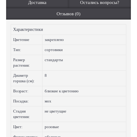
Доставка
Остались вопросы?
Отзывов (0)
Характеристики
Цветение
закреплено
Тип:
сортовики
Размер
стандарты
растения:
Диаметр
8
горшка (см):
Возраст:
близкие к цветению
Посадка:
мох
Стадия
не цветущие
цветения:
Цвет:
розовые
Форма цветка:
обычные