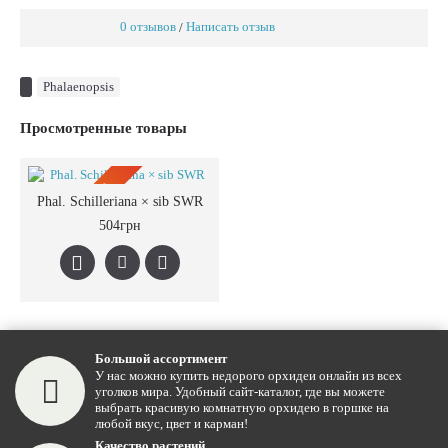
0 отзывов
Написать отзыв
/
Phalaenopsis
Просмотренные товары
ПРЕДЗАКАЗ
Phal. Schilleriana × sib SWR
504грн
Большой ассортимент
У нас можно купить недорого орхидеи онлайн из всех
уголков мира. Удобный сайт-каталог, где вы можете
выбрать красивую комнатную орхидею в горшке на
любой вкус, цвет и карман!
Качество растений