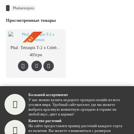
Phalaenopsis
Просмотренные товары
ПРЕДЗАКАЗ
Phal. Tetraspis T-2 x Celebensis
405грн
Большой ассортимент
У нас можно купить недорого орхидеи онлайн из всех
уголков мира. Удобный сайт-каталог, где вы можете
выбрать красивую комнатную орхидею в горшке на
любой вкус, цвет и карман!
Качество растений
На сайте предоставлен пример растений каждого сорта
из наличия. Вы можете ознакомиться с размером