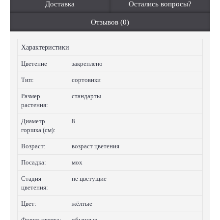
Доставка
Остались вопросы?
Отзывов (0)
Характеристики
Цветение
закреплено
Тип:
сортовики
Размер
стандарты
растения:
Диаметр
8
горшка (см):
Возраст:
возраст цветения
Посадка:
мох
Стадия
не цветущие
цветения:
Цвет:
жёлтые
Форма цветка:
обычные