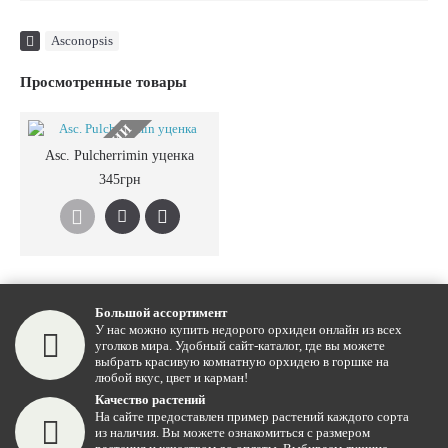
Asconopsis
Просмотренные товары
НЕТ В НАЛИЧИИ
Asc. Pulcherrimin уценка
345грн
Большой ассортимент
У нас можно купить недорого орхидеи онлайн из всех
уголков мира. Удобный сайт-каталог, где вы можете
выбрать красивую комнатную орхидею в горшке на
любой вкус, цвет и карман!
Качество растений
На сайте предоставлен пример растений каждого сорта
из наличия. Вы можете ознакомиться с размером