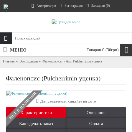
Регистрация
Закладки (
0
)
Авторизация
МЕНЮ
Товаров 0 (30грн)
Главная
Все орхидеи
Фаленопсисы
Asc. Pulcherrimin уценка
Фаленопсис (Pulcherrimin уценка)
НЕТ В НАЛИЧИИ
Для увеличения кликайте на фото
Характеристики
Описание
Как сделать заказ
Оплата