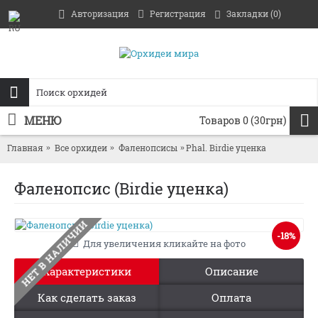
Авторизация
Регистрация
Закладки (
0
)
МЕНЮ
Товаров 0 (30грн)
Главная
Все орхидеи
Фаленопсисы
Phal. Birdie уценка
Фаленопсис (Birdie уценка)
НЕТ В НАЛИЧИИ
-18%
Для увеличения кликайте на фото
Характеристики
Описание
Как сделать заказ
Оплата