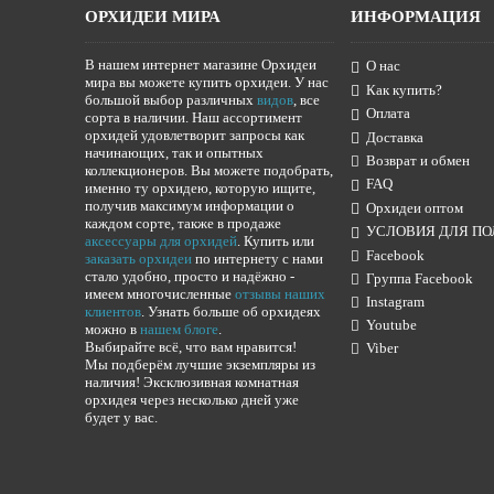
ОРХИДЕИ МИРА
ИНФОРМАЦИЯ
В нашем интернет магазине Орхидеи
О нас
мира вы можете купить орхидеи. У нас
Как купить?
большой выбор различных
видов
, все
Оплата
сорта в наличии. Наш ассортимент
орхидей удовлетворит запросы как
Доставка
начинающих, так и опытных
Возврат и обмен
коллекционеров. Вы можете подобрать,
FAQ
именно ту орхидею, которую ищите,
получив максимум информации о
Орхидеи оптом
каждом сорте, также в продаже
УСЛОВИЯ ДЛЯ ПО
аксессуары для орхидей
. Купить или
Facebook
заказать орхидеи
по интернету с нами
стало удобно, просто и надёжно -
Группа Facebook
имеем многочисленные
отзывы наших
Instagram
клиентов
. Узнать больше об орхидеях
Youtube
можно в
нашем блоге
.
Выбирайте всё, что вам нравится!
Viber
Мы подберём лучшие экземпляры из
наличия! Эксклюзивная комнатная
орхидея через несколько дней уже
будет у вас.