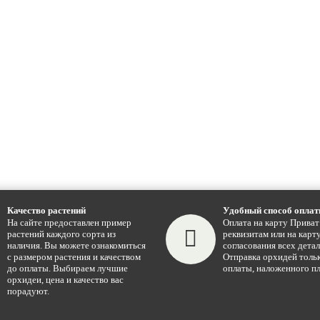
Качество растений
Удобный способ опла
На сайте предоставлен пример
Оплата на карту Приват
растений каждого сорта из
реквизитам или на карту
наличия. Вы можете ознакомиться
согласования всех детал
с размером растения и качеством
Отправка орхидей тольк
до оплаты. Выбираем лучшие
оплаты, наложенного пл
орхидеи, цена и качество вас
порадуют.