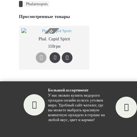
Phalaenopsis
Просмотренные товары
НЕТ В НАЛИЧИИ
Phal. Cupid Spirit
110грн
Большой ассортимент
У нас можно купить недорого
орхидеи онлайн из всех уголков
мира. Удобный сайт-каталог, где
вы можете выбрать красивую
комнатную орхидею в горшке на
любой вкус, цвет и карман!