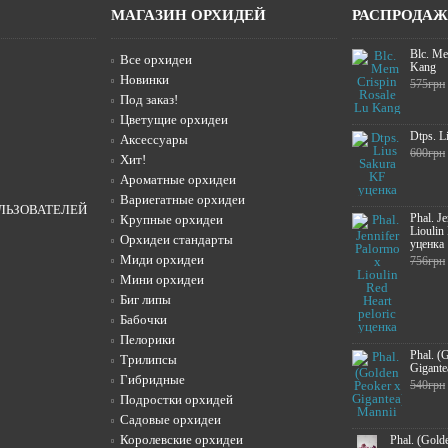
МАГАЗИН ОРХИДЕЙ
РАСПРОДА
Blc. Me
Все орхидеи
Kang
Новинки
575грн
Под заказ!
Цветущие орхидеи
Dtps. L
Аксессуары
600грн
Хит!
Ароматные орхидеи
Вариегатные орхидеи
ЛЬЗОВАТЕЛЕЙ
Phal. J
Крупные орхидеи
Lioulin
Орхидеи стандарты
уценка
Миди орхидеи
756грн
Мини орхидеи
Биг липы
Бабочки
Пелорики
Phal. (
Трилипсы
Gigante
Гибридные
540грн
Подростки орхидей
Садовые орхидеи
Королевские орхидеи
Phal. (Gold