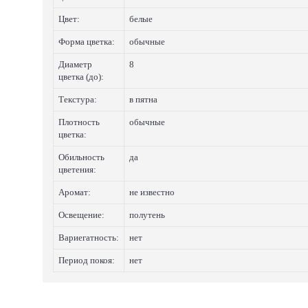
Цвет:
белые
Форма цветка:
обычные
Диаметр
8
цветка (до):
Текстура:
в пятна
Плотность
обычные
цветка:
Обильность
да
цветения:
Аромат:
не известно
Освещение:
полутень
Вариегатность:
нет
Период покоя:
нет