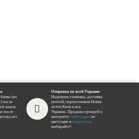
ты
Отправка по всей Украине
 банка (по
Надежная упаковка, доставка
) после
почтой, перевозчиком Новая
ей заказа.
почта Киев и вся
о после
Украина. Продажа орхидей в
атежа нет.
интернете -
цветущие
, не
цветущие и
подростки
,
выбирайте!