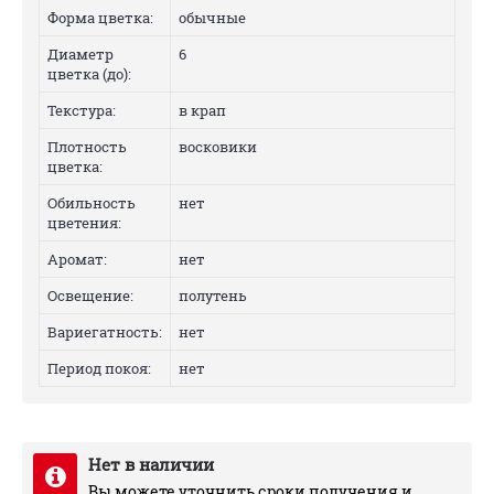
Форма цветка:
обычные
Диаметр
6
цветка (до):
Текстура:
в крап
Плотность
восковики
цветка:
Обильность
нет
цветения:
Аромат:
нет
Освещение:
полутень
Вариегатность:
нет
Период покоя:
нет
Нет в наличии
Вы можете уточнить сроки получения и