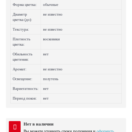
Форма цветка:
обычные
Диаметр
не известно
цветка (до):
Текстура:
не известно
Плотность
восковики
цветка:
Обильность
нет
цветения:
Аромат:
не известно
Освещение:
полутень
Вариегатность:
нет
Период покоя:
нет
Нет в наличии
Вы можете уточнить сроки получения и
оформить