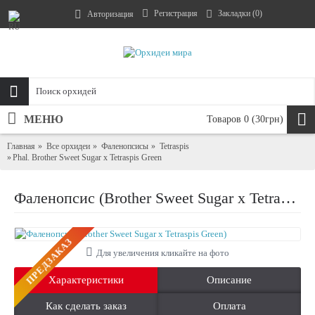
Регистрация
Закладки (
0
)
Авторизация
МЕНЮ
Товаров 0 (30грн)
Главная
Все орхидеи
Фаленопсисы
Tetraspis
Phal. Brother Sweet Sugar x Tetraspis Green
Фаленопсис (Brother Sweet Sugar x Tetraspis Green)
ПРЕДЗАКАЗ
Для увеличения кликайте на фото
Характеристики
Описание
Как сделать заказ
Оплата