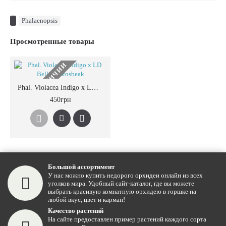
Phalaenopsis
Просмотренные товары
НЕТ В НАЛИЧИИ
Phal. Violacea Indigo x LD Bellina Grosbeak
450грн
Большой ассортимент
У нас можно купить недорого орхидеи онлайн из всех
уголков мира. Удобный сайт-каталог, где вы можете
выбрать красивую комнатную орхидею в горшке на
любой вкус, цвет и карман!
Качество растений
На сайте предоставлен пример растений каждого сорта