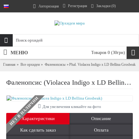
Регистрация
Закладки (
0
)
Авторизация
МЕНЮ
Товаров 0 (30грн)
Главная
Все орхидеи
Фаленопсисы
Phal. Violacea Indigo x LD Bellina Grosbeak
Фаленопсис (Violacea Indigo x LD Bellina Grosbeak)
НЕТ В НАЛИЧИИ
Для увеличения кликайте на фото
Характеристики
Описание
Как сделать заказ
Оплата