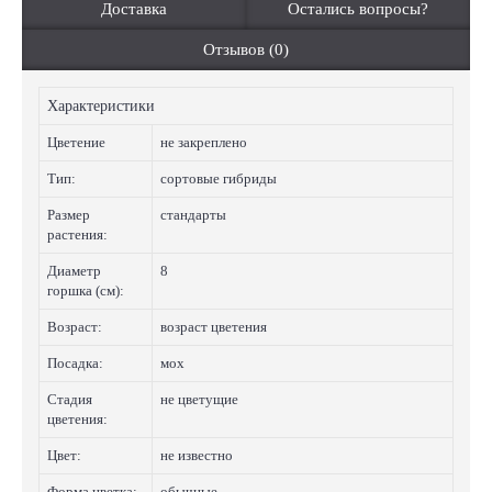
Доставка
Остались вопросы?
Отзывов (0)
Характеристики
Цветение
не закреплено
Тип:
сортовые гибриды
Размер
стандарты
растения:
Диаметр
8
горшка (см):
Возраст:
возраст цветения
Посадка:
мох
Стадия
не цветущие
цветения:
Цвет:
не известно
Форма цветка:
обычные