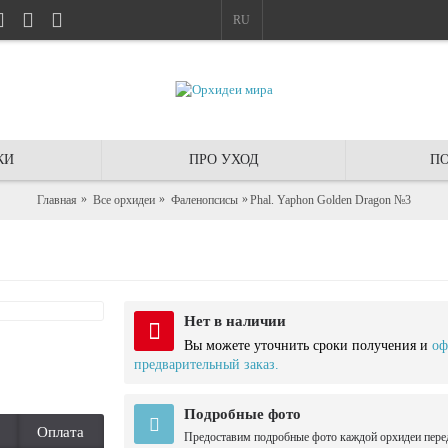
RU
КИ
ПРО УХОД
ПО
Главная
Все орхидеи
Фаленопсисы
Phal. Yaphon Golden Dragon №3
Нет в наличии
Вы можете уточнить сроки получения и
оф
предварительный заказ.
Подробные фото
Оплата
Предоставим подробные фото каждой орхидеи пере