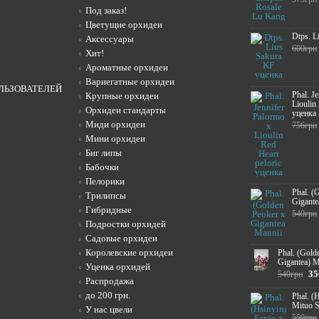
Под заказ!
Цветущие орхидеи
Dtps. L
Аксессуары
600грн
Хит!
Ароматные орхидеи
Вариегатные орхидеи
ЛЬЗОВАТЕЛЕЙ
Phal. J
Крупные орхидеи
Lioulin
Орхидеи стандарты
уценка
Миди орхидеи
756грн
Мини орхидеи
Биг липы
Бабочки
Пелорики
Phal. (
Трилипсы
Gigante
Гибридные
540грн
Подростки орхидей
Садовые орхидеи
Королевские орхидеи
Phal. (Gold
Gigantea) M
Уценка орхидей
35
540грн
Распродажа
до 200 грн.
Phal. (
Mituo 
У нас цвели
550грн