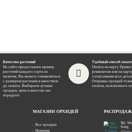
Качество растений
Удобный способ опла
На сайте предоставлен пример
Оплата на карту Приват
растений каждого сорта из
реквизитам или на карту
наличия. Вы можете ознакомиться
согласования всех детал
с размером растения и качеством
Отправка орхидей тольк
до оплаты. Выбираем лучшие
оплаты, наложенного пл
орхидеи, цена и качество вас
порадуют.
МАГАЗИН ОРХИДЕЙ
РАСПРОДА
Blc. Me
Все орхидеи
Kang
Новинки
575грн