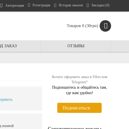
Регистрация
История заказов
Закладки (
0
)
Авторизация
Товаров 0 (30грн)
Д ЗАКАЗ
ОТЗЫВЫ
Хотите оформить заказ в Viber или
Telegram?
Подпишитесь и общайтесь там,
где вам удобно!
ормить
Подписаться
д оплатой
Сопутствующие товары