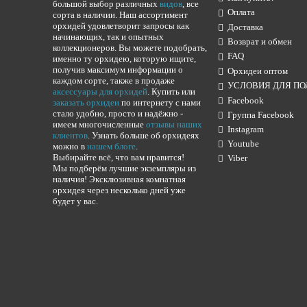
большой выбор различных
видов
, все
Оплата
сорта в наличии. Наш ассортимент
орхидей удовлетворит запросы как
Доставка
начинающих, так и опытных
Возврат и обмен
коллекционеров. Вы можете подобрать,
FAQ
именно ту орхидею, которую ищите,
получив максимум информации о
Орхидеи оптом
каждом сорте, также в продаже
УСЛОВИЯ ДЛЯ ПО
аксессуары для орхидей
. Купить или
Facebook
заказать орхидеи
по интернету с нами
стало удобно, просто и надёжно -
Группа Facebook
имеем многочисленные
отзывы наших
Instagram
клиентов
. Узнать больше об орхидеях
Youtube
можно в
нашем блоге
.
Выбирайте всё, что вам нравится!
Viber
Мы подберём лучшие экземпляры из
наличия! Эксклюзивная комнатная
орхидея через несколько дней уже
будет у вас.