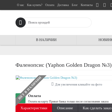
О нас
Как купить?
Оплата
Доставка
Блог
Контакты
В НАЛИЧИИ
НОВИН
Фаленопсис (Yaphon Golden Dragon №3)
НЕТ В НАЛИЧИИ
Для увеличения кликайте на фото
Оплата
Оплата на карту Приват банка только после согласования заказа
Характеристики
Описание
Как сделать заказ