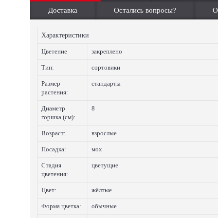
Доставка
Остались вопросы?
О
Характеристики
Цветение
закреплено
Тип:
сортовики
Размер
стандарты
растения:
Диаметр
8
горшка (см):
Возраст:
взрослые
Посадка:
мох
Стадия
цветущие
цветения:
Цвет:
жёлтые
Форма цветка:
обычные