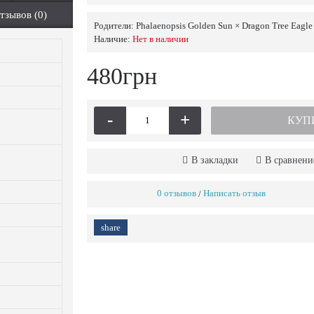
тзывов (0)
Родители:
Phalaenopsis Golden Sun × Dragon Tree Eagle
Наличие:
Нет в наличии
480грн
-
+
КУП
В закладки
В сравнени
0 отзывов
Написать отзыв
/
share