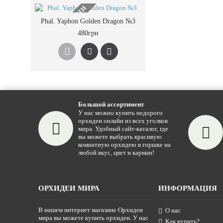
НЕТ В НАЛИЧИИ
Phal. Yaphon Golden Dragon №3
480грн
Большой ассортимент
У нас можно купить недорого
орхидеи онлайн из всех уголков
мира. Удобный сайт-каталог, где
вы можете выбрать красивую
комнатную орхидею в горшке на
любой вкус, цвет и карман!
ОРХИДЕИ МИРА
ИНФОРМАЦИЯ
В нашем интернет магазине Орхидеи
О нас
мира вы можете купить орхидеи. У нас
Как купить?