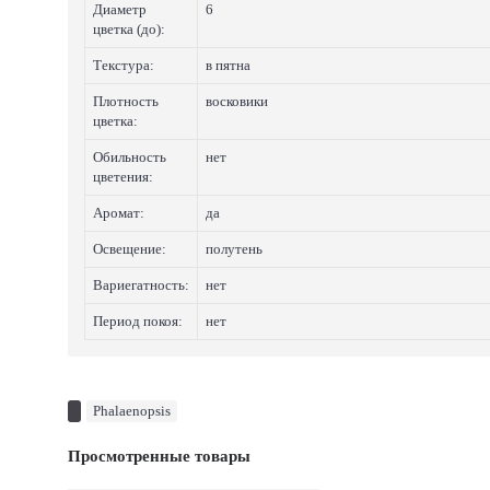
Диаметр
6
цветка (до):
Текстура:
в пятна
Плотность
восковики
цветка:
Обильность
нет
цветения:
Аромат:
да
Освещение:
полутень
Вариегатность:
нет
Период покоя:
нет
Phalaenopsis
Просмотренные товары