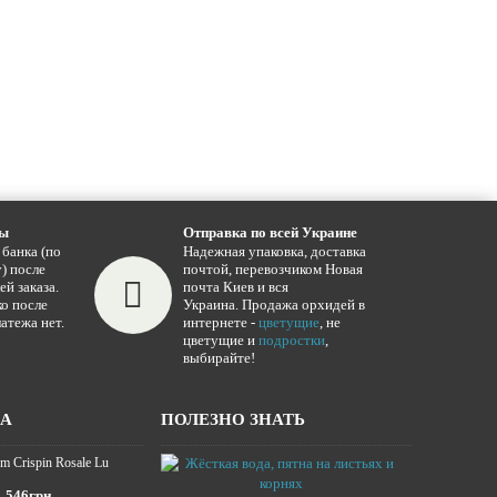
ты
Отправка по всей Украине
 банка (по
Надежная упаковка, доставка
) после
почтой, перевозчиком Новая
ей заказа.
почта Киев и вся
о после
Украина. Продажа орхидей в
атежа нет.
интернете -
цветущие
, не
цветущие и
подростки
,
выбирайте!
ЖА
ПОЛЕЗНО ЗНАТЬ
m Crispin Rosale Lu
Жёсткая вода,
16.01.2025
546грн